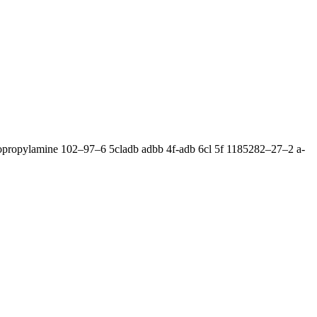
opropylamine 102–97–6 5cladb adbb 4f-adb 6cl 5f 1185282–27–2 a-