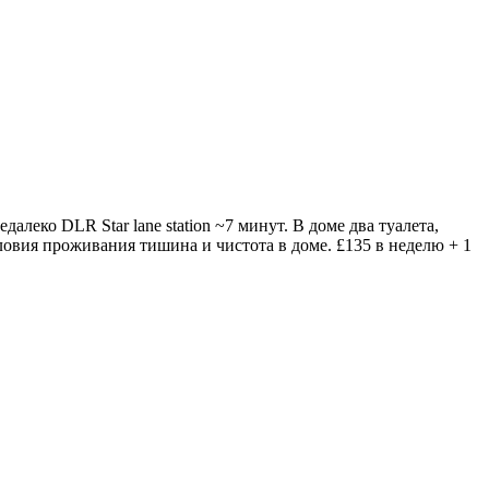
леко DLR Star lane station ~7 минут. В доме два туалета,
ловия проживания тишина и чистота в доме. £135 в неделю + 1