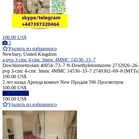
100.00 US$
2
Удалить из избранного
Newbury, United Kingdom
a-pvp 3-cmc 4-cmc 3mmc 4MMC 14530–33–7
Deschloroetizolam 40054–73–7 N-Desethyletonitazene 2732926–26–8
pvp 3-cmc 4-cmc 3mmc 4MMC 14530–33–7 2749302–69–8 (MT
100.00 US$
2 лет назад
Аренда комнат
New
Продам
596 Просмотров
100.00 US$
Написать
100.00 US$
Удалить из избранного