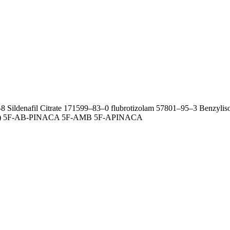
 Sildenafil Citrate 171599–83–0 flubrotizolam 57801–95–3 Benzylis
Ta) 5F-AB-PINACA 5F-AMB 5F-APINACA