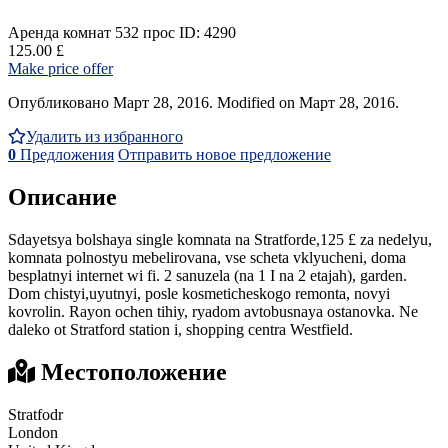
Аренда комнат
532 прос
ID: 4290
125.00 £
Make price offer
Опубликовано Март 28, 2016. Modified on Март 28, 2016.
Удалить из избранного
0
Предложения
Отправить новое предложение
Описание
Sdayetsya bolshaya single komnata na Stratforde,125 £ za nedelyu,
komnata polnostyu mebelirovana, vse scheta vklyucheni, doma
besplatnyi internet wi fi. 2 sanuzela (na 1 I na 2 etajah), garden.
Dom chistyi,uyutnyi, posle kosmeticheskogo remonta, novyi
kovrolin. Rayon ochen tihiy, ryadom avtobusnaya ostanovka. Ne
daleko ot Stratford station i, shopping centra Westfield.
Местоположение
Stratfodr
London