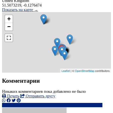
United Kingdom
51.5073219, -0.1276474
Показать на карте →
+
−
Leaflet
| ©
OpenStreetMap
contributors
Комментарии
Никаких комментариев пока добавлено не было
Печать
Отправить другу
0796104xxxx
Ab********@******.com
Написать