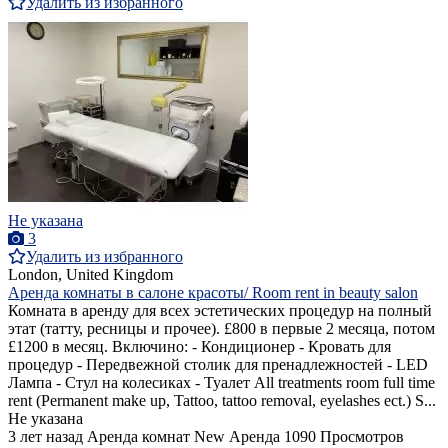
Удалить из избранного
Не указана
3
Удалить из избранного
London, United Kingdom
Аренда комнаты в салоне красоты/ Room rent in beauty salon
Комната в аренду для всех эстетических процедур на полный
этат (татту, ресницы и прочее). £800 в первые 2 месяца, потом
£1200 в месяц. Включино: - Кондиционер - Кровать для
процедур - Передвежной столик для пренадлежностей - LED
Лампа - Стул на колесиках - Туалет All treatments room full time
rent (Permanent make up, Tattoo, tattoo removal, eyelashes ect.) S...
Не указана
3 лет назад
Аренда комнат
New
Аренда
1090 Просмотров