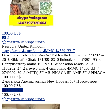
100.00 US$
2
Удалить из избранного
Newbury, United Kingdom
a-pvp 3-cmc 4-cmc 3mmc 4MMC 14530–33–7
Deschloroetizolam 40054–73–7 N-Desethyletonitazene 2732926–
26–8 Sildenafil Citrate 171599–83–0 flubrotizolam 57801–95–3
Benzylisopropylamine 102–97–6 5cladb adbb 4f-adb 6cl 5f
1185282–27–2 a-pvp 3-cmc 4-cmc 3mmc 4MMC 14530–33–7
2749302–69–8 (MTTa) 5F-AB-PINACA 5F-AMB 5F-APINACA
100.00 US$
2 лет назад
Аренда комнат
New
Продам
597 Просмотров
100.00 US$
Написать
100.00 US$
Удалить из избранного