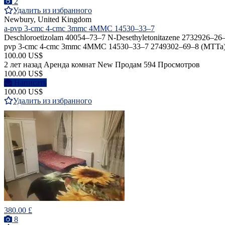
2
Удалить из избранного
Newbury, United Kingdom
a-pvp 3-cmc 4-cmc 3mmc 4MMC 14530–33–7
Deschloroetizolam 40054–73–7 N-Desethyletonitazene 2732926–26–8
pvp 3-cmc 4-cmc 3mmc 4MMC 14530–33–7 2749302–69–8 (MT
100.00 US$
2 лет назад
Аренда комнат
New
Продам
594 Просмотров
100.00 US$
Написать
100.00 US$
Удалить из избранного
380.00 £
8