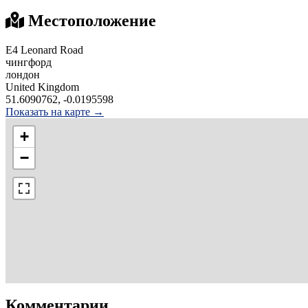
Местоположение
Е4 Leonard Road
чингфорд
лондон
United Kingdom
51.6090762, -0.0195598
Показать на карте →
+
−
Комментарии