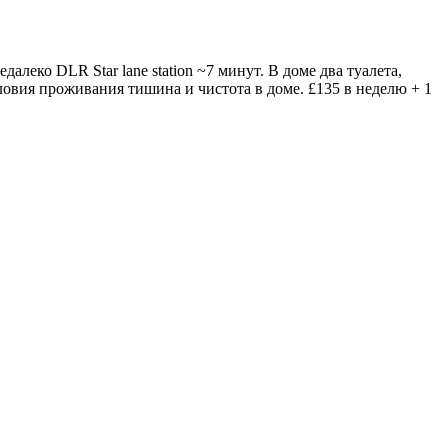
леко DLR Star lane station ~7 минут. В доме два туалета,
ловия проживания тишина и чистота в доме. £135 в неделю + 1