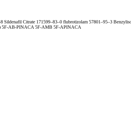
 Sildenafil Citrate 171599–83–0 flubrotizolam 57801–95–3 Benzylis
Ta) 5F-AB-PINACA 5F-AMB 5F-APINACA