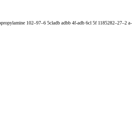
opropylamine 102–97–6 5cladb adbb 4f-adb 6cl 5f 1185282–27–2 a-