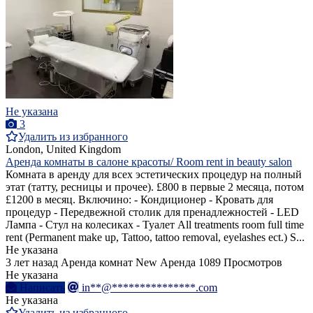
Не указана
3
Удалить из избранного
London, United Kingdom
Аренда комнаты в салоне красоты/ Room rent in beauty salon
Комната в аренду для всех эстетических процедур на полный
этат (татту, ресницы и прочее). £800 в первые 2 месяца, потом
£1200 в месяц. Включино: - Кондиционер - Кровать для
процедур - Передвежной столик для пренадлежностей - LED
Лампа - Стул на колесиках - Туалет All treatments room full time
rent (Permanent make up, Tattoo, tattoo removal, eyelashes ect.) S...
Не указана
3 лет назад
Аренда комнат
New
Аренда
1089 Просмотров
Не указана
Написать
in**@***************.com
Не указана
Удалить из избранного