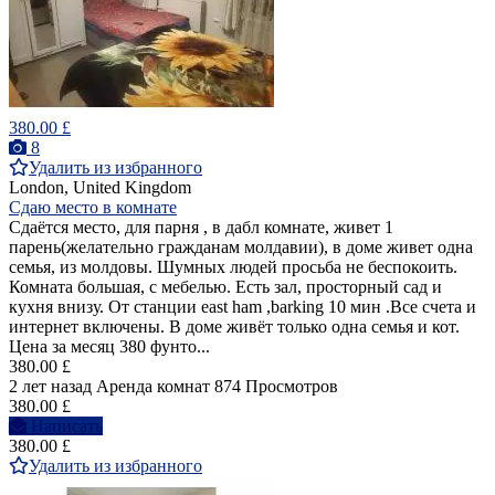
380.00 £
8
Удалить из избранного
London, United Kingdom
Сдаю место в комнате
Сдаётся место, для парня , в дабл комнате, живет 1
парень(желательно гражданам молдавии), в доме живет одна
семья, из молдовы. Шумных людей просьба не беспокоить.
Комната большая, с мебелью. Есть зал, просторный сад и
кухня внизу. От станции east ham ,barking 10 мин .Все счета и
интернет включены. В доме живёт только одна семья и кот.
Цена за месяц 380 фунто...
380.00 £
2 лет назад
Аренда комнат
874 Просмотров
380.00 £
Написать
380.00 £
Удалить из избранного