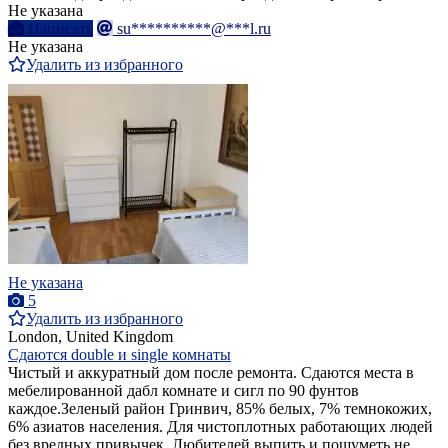
Не указана
Написать
su**********@***l.ru
Не указана
Удалить из избранного
Не указана
5
Удалить из избранного
London, United Kingdom
Сдаются double и single комнаты
Чистый и аккуратный дом после ремонта. Сдаются места в
мебелированной дабл комнате и сигл по 90 фунтов
каждое.Зеленый район Гринвич, 85% белых, 7% темнокожих,
6% азиатов населения. Для чистоплотных работающих людей
без вредных привычек. Любителей выпить и пошуметь не