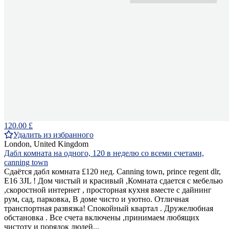
120.00 £
Удалить из избранного
London, United Kingdom
Дабл комната на одного, 120 в неделю со всеми счетами,
canning town
Сдаётся дабл комната £120 нед. Canning town, prince regent dlr,
E16 3JL ! Дом чистый и красивый ,Комната сдается с мебелью
,скоростной интернет , просторная кухня вместе с дайнинг
рум, сад, парковка, В доме чисто и уютно. Отличная
транспортная развязка! Спокойный квартал . Дружелюбная
обстановка . Все счета включены ,принимаем любящих
чистоту и порядок людей...