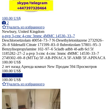
100.00 US$
2
Удалить из избранного
Newbury, United Kingdom
a-pvp 3-cmc 4-cmc 3mmc 4MMC 14530–33–7
Deschloroetizolam 40054–73–7 N-Desethyletonitazene 2732926–
26–8 Sildenafil Citrate 171599–83–0 flubrotizolam 57801–95–3
Benzylisopropylamine 102–97–6 5cladb adbb 4f-adb 6cl 5f
1185282–27–2 a-pvp 3-cmc 4-cmc 3mmc 4MMC 14530–33–7
2749302–69–8 (MTTa) 5F-AB-PINACA 5F-AMB 5F-APINACA
100.00 US$
2 лет назад
Аренда комнат
New
Продам
594 Просмотров
100.00 US$
Написать
100.00 US$
Удалить из избранного