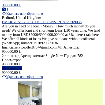
900000.00 £
1
Удалить из избранного
Bedford, United Kingdom
EMERGENCY URGENT LOANS +918929509036
Are you in need of a loan, (Money), How much money do you
need? We offer long and short term loans 1/30 years time. We lend
money from USD$5000/$900,000,000.00 at 3% interest rate here
We offer all kinds of loans We give out loans without collateral.
(WhatsApp) number +918929509036
financialserviceoffer876@gmail.com Mr. James Eric
900000.00 £
2 лет назад
Аренда комнат Single
New
Продам
782
Просмотров
900000.00 £
Написать
900000.00 £
Удалить из избранного