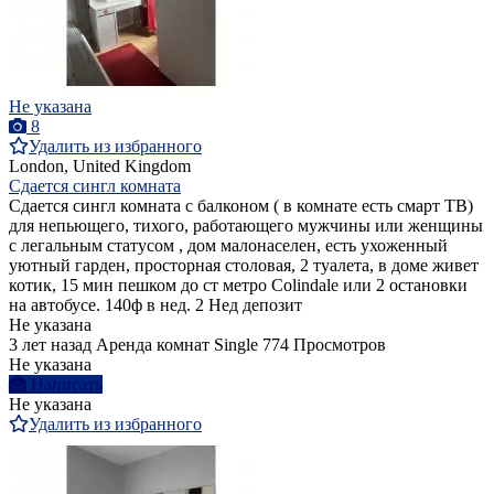
Не указана
8
Удалить из избранного
London, United Kingdom
Сдается сингл комната
Сдается сингл комната с балконом ( в комнате есть смарт ТВ)
для непьющего, тихого, работающего мужчины или женщины
с легальным статусом , дом малонаселен, есть ухоженный
уютный гарден, просторная столовая, 2 туалета, в доме живет
котик, 15 мин пешком до ст метро Colindale или 2 остановки
на автобусе. 140ф в нед. 2 Нед депозит
Не указана
3 лет назад
Аренда комнат Single
774 Просмотров
Не указана
Написать
Не указана
Удалить из избранного