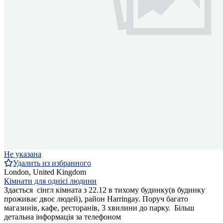
Не указана
Удалить из избранного
London, United Kingdom
Кімнати для однієі людини
Здається сінгл кімната з 22.12 в тихому будинку(в будинку
проживає двоє людей), район Harringay. Поруч багато
магазинів, кафе, ресторанів, 3 хвилини до парку. Більш
детальна інформація за телефоном