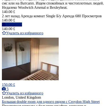
смс или на Ватсапп. Ищем спокойных и чистоплотных людей.
Недалеко Woolwich Arsenal и Bexleyheat.
140.00 £
2 лет назад
Аренда комнат Single
Б/у
Аренда
680 Просмотров
140.00 £
Написать
140.00 £
Удалить из избранного
150.00 £
5
Удалить из избранного
London, United Kingdom
Большая double room для одного рядом с Croydon High Street
Просторная комната с большим шкафом, комодом и