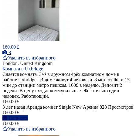
160.00 £
8
Удалить из избранного
London, United Kingdom
Комната в Uxbridge
Сдаётся комната13м² в дружном 4рёх комнатном доме в
районе Uxbridge . В доме живут 4 человека. 8 мин от lidl и 15
мин до станции метро пешком. 160£ в неделю. Депозит 2
недели. В цену входят коммунальные. Желательно один
человек. Работающий.
160.00 £
3 лет назад
Аренда комнат Single
New
Аренда
828 Просмотров
160.00 £
Написать
160.00 £
Удалить из избранного