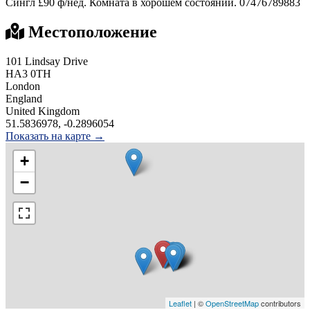
Сингл £90 ф/нед. Комната в хорошем состоянии. 07476789883
Местоположение
101 Lindsay Drive
HA3 0TH
London
England
United Kingdom
51.5836978, -0.2896054
Показать на карте →
+
−
Leaflet
| ©
OpenStreetMap
contributors