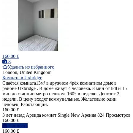
160.00 £
8
Удалить из избранного
London, United Kingdom
Комната в Uxbridge
Сдаётся комната13м² в дружном 4рёх комнатном доме в
районе Uxbridge . В доме живут 4 человека. 8 мин от lidl и 15
мин до станции метро пешком. 160£ в неделю. Депозит 2
недели. В цену входят коммунальные. Желательно один
человек. Работающий.
160.00 £
3 лет назад
Аренда комнат Single
New
Аренда
824 Просмотров
160.00 £
Написать
160.00 £