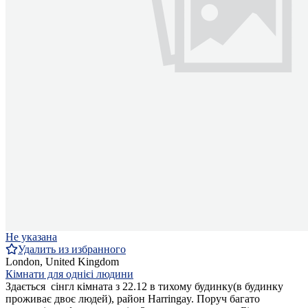
Не указана
Удалить из избранного
London, United Kingdom
Кімнати для однієі людини
Здається сінгл кімната з 22.12 в тихому будинку(в будинку
проживає двоє людей), район Harringay. Поруч багато