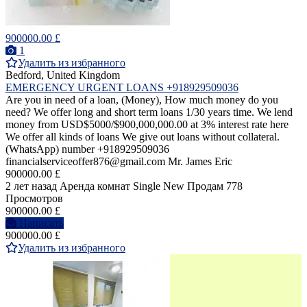
900000.00 £
1
Удалить из избранного
Bedford, United Kingdom
EMERGENCY URGENT LOANS +918929509036
Are you in need of a loan, (Money), How much money do you
need? We offer long and short term loans 1/30 years time. We lend
money from USD$5000/$900,000,000.00 at 3% interest rate here
We offer all kinds of loans We give out loans without collateral.
(WhatsApp) number +918929509036
financialserviceoffer876@gmail.com Mr. James Eric
900000.00 £
2 лет назад
Аренда комнат Single
New
Продам
778
Просмотров
900000.00 £
Написать
900000.00 £
Удалить из избранного