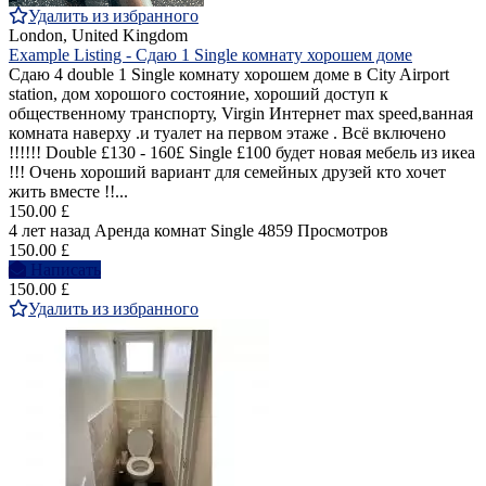
Удалить из избранного
London, United Kingdom
Example Listing - Cдаю 1 Single комнату хорошем доме
Cдаю 4 double 1 Single комнатy хорошем доме в City Airport
station, дом хорошогo состояние, хороший доступ к
общественному транспорту, Virgin Интернет max speed,ванная
комната наверху .и туалет на первом этаже . Bсё включенo
!!!!!! Double £130 - 160£ Single £100 будет новая мебель из икеа
!!! Очень хороший вариант для семейных друзей кто хочет
жить вместе !!...
150.00 £
4 лет назад
Аренда комнат Single
4859 Просмотров
150.00 £
Написать
150.00 £
Удалить из избранного