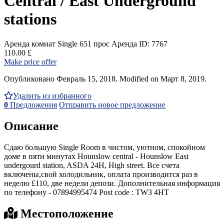
Central / East Underground
stations
Аренда комнат Single
651 прос
Аренда
ID: 7767
110.00 £
Make price offer
Опубликовано Февраль 15, 2018. Modified on Март 8, 2019.
Удалить из избранного
0
Предложения
Отправить новое предложение
Описание
Сдаю большую Single Room в чистом, уютном, спокойном
доме в пяти минутах Hounslow central - Hounslow East
undergourd station, ASDA 24H, High street. Все счета
включены,свой холодильник, оплата производится раз в
неделю £110, две недели депози. Дополнительная информация
по телефону - 07894995474 Post code : TW3 4HT
Местоположение