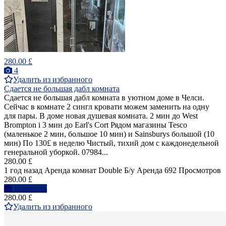
280.00 £
4
Удалить из избранного
Сдается не большая дабл комната
Сдается не большая дабл комната в уютном доме в Челси.
Сейчас в комнате 2 сингл кровати можем заменить на одну
для пары. В доме новая душевая комната. 2 мин до West
Brompton i 3 мин до Earl's Cort Рядом магазины Tesco
(маленькое 2 мин, большое 10 мин) и Sainsburys большой (10
мин) По 130£ в неделю Чистый, тихий дом с каждонедельной
генеральной уборкой. 07984...
280.00 £
1 год назад
Аренда комнат Double
Б/у
Аренда
692 Просмотров
280.00 £
Написать
280.00 £
Удалить из избранного