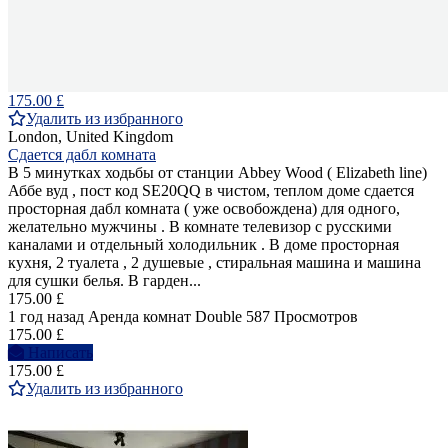
175.00 £
Удалить из избранного
London, United Kingdom
Сдается дабл комната
В 5 минутках ходьбы от станции Abbey Wood ( Elizabeth line)
Аббе вуд , пост код SE20QQ в чистом, теплом доме сдается
просторная дабл комната ( уже освобождена) для одного,
желательно мужчины . В комнате телевизор с русскими
каналами и отдельный холодильник . В доме просторная
кухня, 2 туалета , 2 душевые , стиральная машина и машина
для сушки белья. В гарден...
175.00 £
1 год назад
Аренда комнат Double
587 Просмотров
175.00 £
Написать
175.00 £
Удалить из избранного