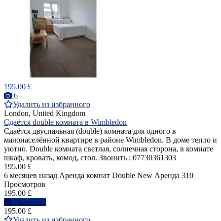
195.00 £
6
Удалить из избранного
London, United Kingdom
Сдаётся double комната в Wimbledon
Сдаётся двуспальная (double) комнатa для одного в
малонаселённой квартире в районе Wimbledon. В доме тепло и
уютно. Double комната светлая, солнечная сторона, в комнате
шкаф, кровать, комод, стол. Звонить : 07730361303
195.00 £
6 месяцев назад
Аренда комнат Double
New
Аренда
310
Просмотров
195.00 £
Написать
195.00 £
Удалить из избранного