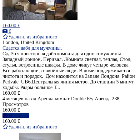
160.00 £
6
Удалить из избранного
London, United Kingdom
Сдается дабл для мужчины.
Cдаётся просторная дабл комната для одного мужчины.
Западный лондон, Перивал. .Комната светлая, теплая, Стол,
стулья, встроенные шкафы. В доме живут четыре человека.
Все работающие ,спокойные люди. В доме поддерживается
чистота и порядок. .Дом находится на Западе Лондона. Район
Perivale. UB6.Центральная линия метро. До станции 5 минут
ходьбы. Рядом большое Т...
160.00 £
4 месяцев назад
Аренда комнат Double
Б/у
Аренда
238
Просмотров
160.00 £
Написать
160.00 £
Удалить из избранного