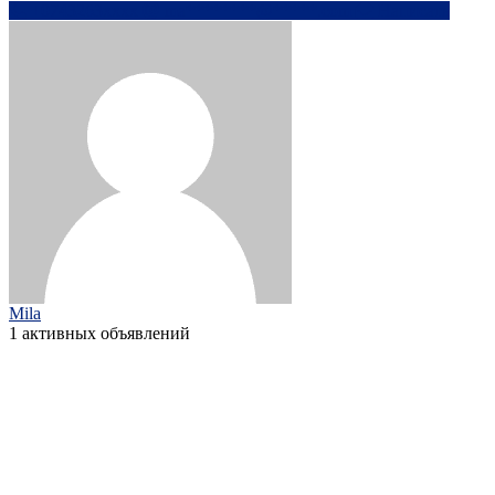
+0743263xxxx
ma********@*****.com
Написать
Mila
1 активных объявлений