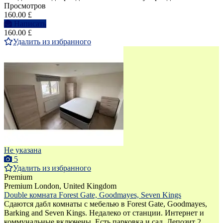
Просмотров
160.00 £
Написать
160.00 £
Удалить из избранного
Не указана
5
Удалить из избранного
Premium
Premium
London, United Kingdom
Double комната Forest Gate, Goodmayes, Seven Kings
Сдаются дабл комнаты с мебелью в Forest Gate, Goodmayes,
Barking and Seven Kings. Недалеко от станции. Интернет и
коммунальные включены. Есть парковка и сад. Депозит 2