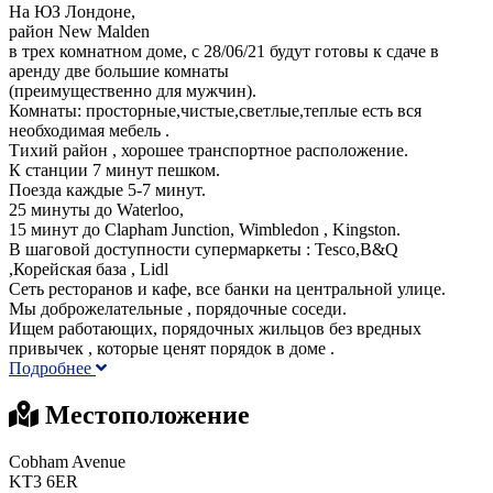
На ЮЗ Лондоне,
район New Malden
в трех комнатном доме, с 28/06/21 будут готовы к сдаче в
аренду две большие комнаты
(преимущественно для мужчин).
Комнаты: просторные,чистые,светлые,теплые есть вся
необходимая мебель .
Тихий район , хорошее транспортное расположение.
К станции 7 минут пешком.
Поезда каждые 5-7 минут.
25 минуты до Waterloo,
15 минут до Clapham Junction, Wimbledon , Kingston.
В шаговой доступности супермаркеты : Tesco,B&Q
,Корейская база , Lidl
Сеть ресторанов и кафе, все банки на центральной улице.
Мы доброжелательные , порядочные соседи.
Ищем работающих, порядочных жильцов без вредных
привычек , которые ценят порядок в доме .
Подробнее
Местоположение
Cobham Avenue
KT3 6ER