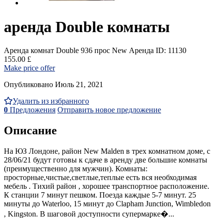
аренда Double комнаты
Аренда комнат Double
936 прос
New
Аренда
ID: 11130
155.00 £
Make price offer
Опубликовано Июль 21, 2021
Удалить из избранного
0
Предложения
Отправить новое предложение
Описание
На ЮЗ Лондоне, район New Malden в трех комнатном доме, с
28/06/21 будут готовы к сдаче в аренду две большие комнаты
(преимущественно для мужчин). Комнаты:
просторные,чистые,светлые,теплые есть вся необходимая
мебель . Тихий район , хорошее транспортное расположение.
К станции 7 минут пешком. Поезда каждые 5-7 минут. 25
минуты до Waterloo, 15 минут до Clapham Junction, Wimbledon
, Kingston. В шаговой доступности супермарке�...