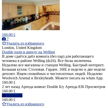
160.00 £
7
Удалить из избранного
London, United Kingdom
Double room в аренду на Welling
В доме сдаётся дабл комната (без пар) для работающего
человека в районе Welling (da16). Все билы включены.
Недалеко все магазины и станция Welling. Быстрый интернет.
Большая кухня. Столовая. Гарден. 160£ в неделю и две недели
депозит. Ищем спокойных и чистоплотных людей. Недалеко
Woolwich Arsenal и Bexleyheath. Можете писать на whats App.
160.00 £
2 лет назад
Аренда комнат Double
Б/у
Аренда
836 Просмотров
160.00 £
Написать
160.00 £
Удалить из избранного