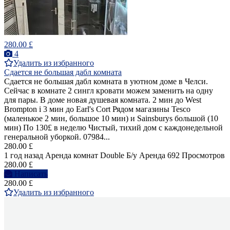
280.00 £
4
Удалить из избранного
Сдается не большая дабл комната
Сдается не большая дабл комната в уютном доме в Челси.
Сейчас в комнате 2 сингл кровати можем заменить на одну
для пары. В доме новая душевая комната. 2 мин до West
Brompton i 3 мин до Earl's Cort Рядом магазины Tesco
(маленькое 2 мин, большое 10 мин) и Sainsburys большой (10
мин) По 130£ в неделю Чистый, тихий дом с каждонедельной
генеральной уборкой. 07984...
280.00 £
1 год назад
Аренда комнат Double
Б/у
Аренда
692 Просмотров
280.00 £
Написать
280.00 £
Удалить из избранного