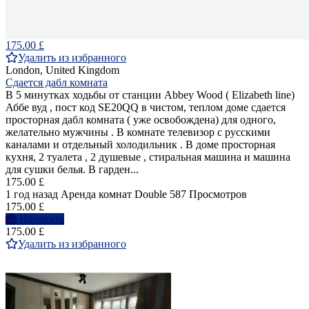
175.00 £
Удалить из избранного
London, United Kingdom
Сдается дабл комната
В 5 минутках ходьбы от станции Abbey Wood ( Elizabeth line)
Аббе вуд , пост код SE20QQ в чистом, теплом доме сдается
просторная дабл комната ( уже освобождена) для одного,
желательно мужчины . В комнате телевизор с русскими
каналами и отдельный холодильник . В доме просторная
кухня, 2 туалета , 2 душевые , стиральная машина и машина
для сушки белья. В гарден...
175.00 £
1 год назад
Аренда комнат Double
587 Просмотров
175.00 £
Написать
175.00 £
Удалить из избранного