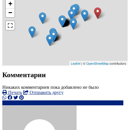
+
−
Leaflet
| ©
OpenStreetMap
contributors
Комментарии
Никаких комментариев пока добавлено не было
Печать
Отправить другу
+44 7835 22xxxx
sa*********@*****.com
Написать