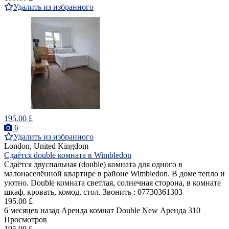
Удалить из избранного
195.00 £
6
Удалить из избранного
London, United Kingdom
Сдаётся double комната в Wimbledon
Сдаётся двуспальная (double) комнатa для одного в
малонаселённой квартире в районе Wimbledon. В доме тепло и
уютно. Double комната светлая, солнечная сторона, в комнате
шкаф, кровать, комод, стол. Звонить : 07730361303
195.00 £
6 месяцев назад
Аренда комнат Double
New
Аренда
310
Просмотров
195.00 £