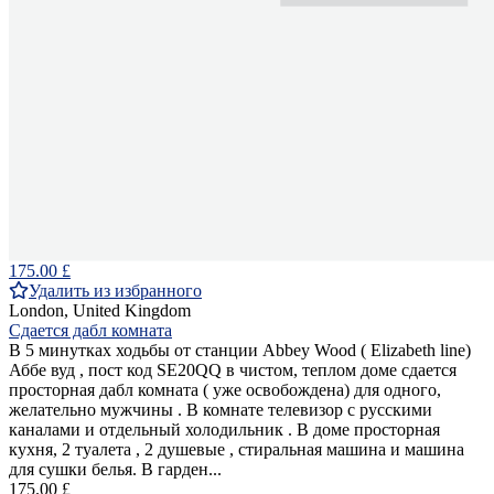
175.00 £
Удалить из избранного
London, United Kingdom
Сдается дабл комната
В 5 минутках ходьбы от станции Abbey Wood ( Elizabeth line)
Аббе вуд , пост код SE20QQ в чистом, теплом доме сдается
просторная дабл комната ( уже освобождена) для одного,
желательно мужчины . В комнате телевизор с русскими
каналами и отдельный холодильник . В доме просторная
кухня, 2 туалета , 2 душевые , стиральная машина и машина
для сушки белья. В гарден...
175.00 £