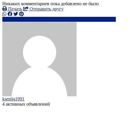
Никаких комментариев пока добавлено не было
Печать
Отправить другу
+44751127xxxx
ma********@****x.lv
Написать
ksenija1991
4 активных объявлений