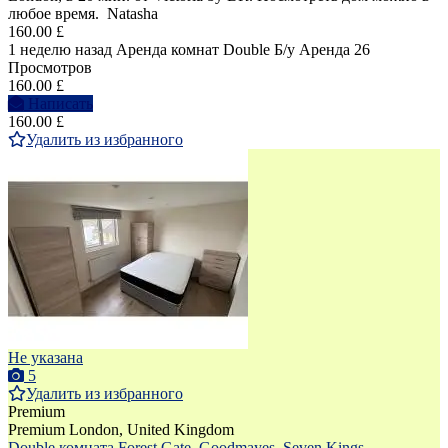
любое время. Natasha
160.00 £
1 неделю назад
Аренда комнат Double
Б/у
Аренда
26
Просмотров
160.00 £
Написать
160.00 £
Удалить из избранного
Не указана
5
Удалить из избранного
Premium
Premium
London, United Kingdom
Double комната Forest Gate, Goodmayes, Seven Kings