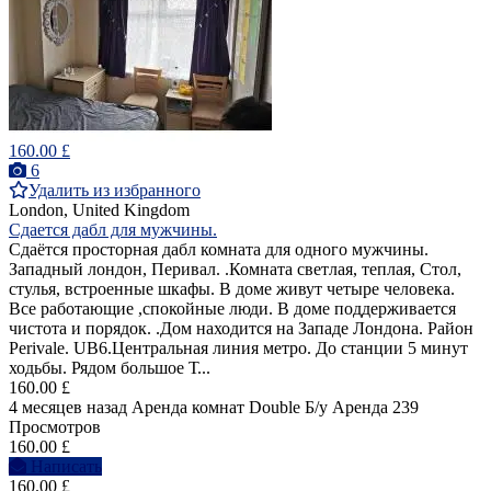
160.00 £
6
Удалить из избранного
London, United Kingdom
Сдается дабл для мужчины.
Cдаётся просторная дабл комната для одного мужчины.
Западный лондон, Перивал. .Комната светлая, теплая, Стол,
стулья, встроенные шкафы. В доме живут четыре человека.
Все работающие ,спокойные люди. В доме поддерживается
чистота и порядок. .Дом находится на Западе Лондона. Район
Perivale. UB6.Центральная линия метро. До станции 5 минут
ходьбы. Рядом большое Т...
160.00 £
4 месяцев назад
Аренда комнат Double
Б/у
Аренда
239
Просмотров
160.00 £
Написать
160.00 £