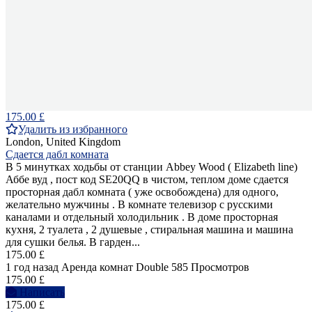
175.00 £
Удалить из избранного
London, United Kingdom
Сдается дабл комната
В 5 минутках ходьбы от станции Abbey Wood ( Elizabeth line)
Аббе вуд , пост код SE20QQ в чистом, теплом доме сдается
просторная дабл комната ( уже освобождена) для одного,
желательно мужчины . В комнате телевизор с русскими
каналами и отдельный холодильник . В доме просторная
кухня, 2 туалета , 2 душевые , стиральная машина и машина
для сушки белья. В гарден...
175.00 £
1 год назад
Аренда комнат Double
585 Просмотров
175.00 £
Написать
175.00 £