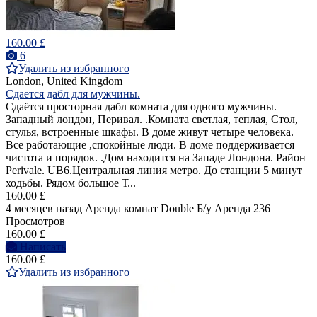
160.00 £
6
Удалить из избранного
London, United Kingdom
Сдается дабл для мужчины.
Cдаётся просторная дабл комната для одного мужчины.
Западный лондон, Перивал. .Комната светлая, теплая, Стол,
стулья, встроенные шкафы. В доме живут четыре человека.
Все работающие ,спокойные люди. В доме поддерживается
чистота и порядок. .Дом находится на Западе Лондона. Район
Perivale. UB6.Центральная линия метро. До станции 5 минут
ходьбы. Рядом большое Т...
160.00 £
4 месяцев назад
Аренда комнат Double
Б/у
Аренда
236
Просмотров
160.00 £
Написать
160.00 £
Удалить из избранного