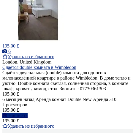
195.00 £
6
Удалить из избранного
London, United Kingdom
Сдаётся double комната в Wimbledon
Сдаётся двуспальная (double) комнатa для одного в
малонаселённой квартире в районе Wimbledon. В доме тепло и
уютно. Double комната светлая, солнечная сторона, в комнате
шкаф, кровать, комод, стол. Звонить : 07730361303
195.00 £
6 месяцев назад
Аренда комнат Double
New
Аренда
310
Просмотров
195.00 £
Написать
195.00 £
Удалить из избранного