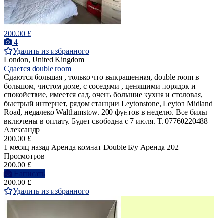
200.00 £
4
Удалить из избранного
London, United Kingdom
Сдается double room
Сдаются большая , только что выкрашенная, double room в
большом, чистом доме, с соседями , ценящими порядок и
спокойствие, имеется сад, очень большие кухня и столовая,
быстрый интернет, рядом станции Leytonstone, Leyton Midland
Road, недалеко Walthamstow. 200 фунтов в неделю. Все билы
включены в оплату. Будет свободна с 7 июля. Т. 07760220488
Александр
200.00 £
1 месяц назад
Аренда комнат Double
Б/у
Аренда
202
Просмотров
200.00 £
Написать
200.00 £
Удалить из избранного