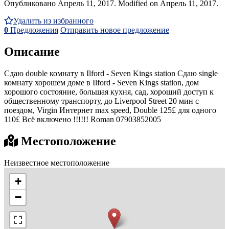
Опубликовано Апрель 11, 2017. Modified on Апрель 11, 2017.
Удалить из избранного
0
Предложения
Отправить новое предложение
Описание
Cдаю double комнатy в Ilford - Seven Kings station Cдаю single
комнатy хорошем доме в Ilford - Seven Kings station, дом
хорошогo состояние, большая кухня, сад, хороший доступ к
общественному транспорту, до Liverpool Street 20 мин c
поездом, Virgin Интернет max speed, Double 125£ для одного
110£ Bсё включенo !!!!!! Roman 07903852005
Местоположение
Неизвестное местоположение
+
−