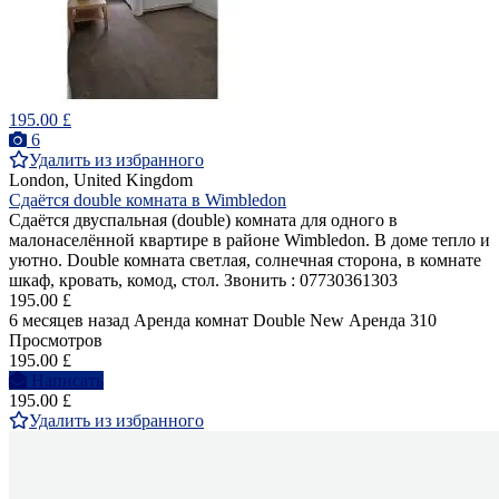
195.00 £
6
Удалить из избранного
London, United Kingdom
Сдаётся double комната в Wimbledon
Сдаётся двуспальная (double) комнатa для одного в
малонаселённой квартире в районе Wimbledon. В доме тепло и
уютно. Double комната светлая, солнечная сторона, в комнате
шкаф, кровать, комод, стол. Звонить : 07730361303
195.00 £
6 месяцев назад
Аренда комнат Double
New
Аренда
310
Просмотров
195.00 £
Написать
195.00 £
Удалить из избранного