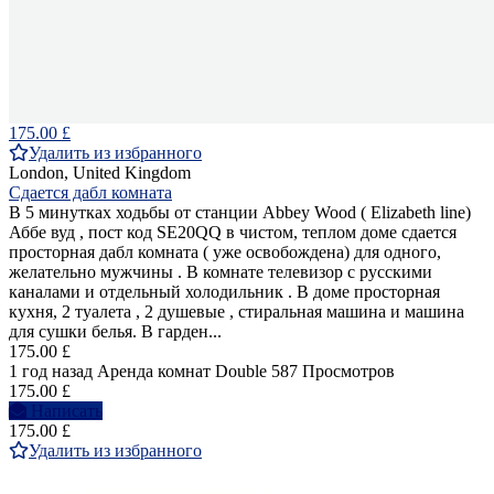
175.00 £
Удалить из избранного
London, United Kingdom
Сдается дабл комната
В 5 минутках ходьбы от станции Abbey Wood ( Elizabeth line)
Аббе вуд , пост код SE20QQ в чистом, теплом доме сдается
просторная дабл комната ( уже освобождена) для одного,
желательно мужчины . В комнате телевизор с русскими
каналами и отдельный холодильник . В доме просторная
кухня, 2 туалета , 2 душевые , стиральная машина и машина
для сушки белья. В гарден...
175.00 £
1 год назад
Аренда комнат Double
587 Просмотров
175.00 £
Написать
175.00 £
Удалить из избранного