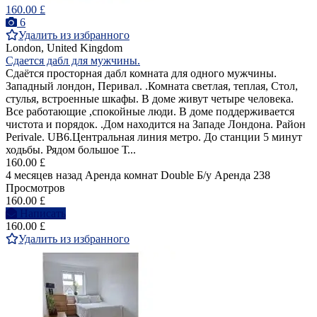
160.00 £
6
Удалить из избранного
London, United Kingdom
Сдается дабл для мужчины.
Cдаётся просторная дабл комната для одного мужчины.
Западный лондон, Перивал. .Комната светлая, теплая, Стол,
стулья, встроенные шкафы. В доме живут четыре человека.
Все работающие ,спокойные люди. В доме поддерживается
чистота и порядок. .Дом находится на Западе Лондона. Район
Perivale. UB6.Центральная линия метро. До станции 5 минут
ходьбы. Рядом большое Т...
160.00 £
4 месяцев назад
Аренда комнат Double
Б/у
Аренда
238
Просмотров
160.00 £
Написать
160.00 £
Удалить из избранного