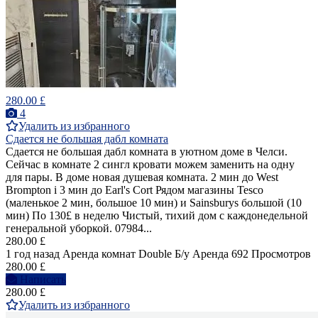
280.00 £
4
Удалить из избранного
Сдается не большая дабл комната
Сдается не большая дабл комната в уютном доме в Челси.
Сейчас в комнате 2 сингл кровати можем заменить на одну
для пары. В доме новая душевая комната. 2 мин до West
Brompton i 3 мин до Earl's Cort Рядом магазины Tesco
(маленькое 2 мин, большое 10 мин) и Sainsburys большой (10
мин) По 130£ в неделю Чистый, тихий дом с каждонедельной
генеральной уборкой. 07984...
280.00 £
1 год назад
Аренда комнат Double
Б/у
Аренда
692 Просмотров
280.00 £
Написать
280.00 £
Удалить из избранного