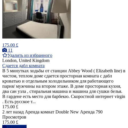
175.00 £
11
Удалить из избранного
London, United Kingdom
Сдается дабл комната
В 5 минутках ходьбы от станции Abbey Wood ( Elizabeth line) в
чистом, теплом доме сдается просторная комната с дабл
кроватью и отдельным холодильником для работающего
парня/ мужчины на втором этаже. В доме просторная кухня,
два сан узла , стиральная машина и машина для сушки белья.
В гардене есть место для барбекю. Скоростной интернет virgin
. Есть русское т...
175.00 £
2 лет назад
Аренда комнат Double
New
Аренда
790
Просмотров
175.00 £
Написать