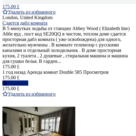
175.00 £
Удалить из избранного
London, United Kingdom
Сдается дабл комната
В 5 минутках ходьбы от станции Abbey Wood ( Elizabeth line)
Аббе вуд , пост код SE20QQ в чистом, теплом доме сдается
просторная дабл комната ( уже освобождена) для одного,
желательно мужчины . В комнате телевизор с русскими
каналами и отдельный холодильник . В доме просторная
кухня, 2 туалета , 2 душевые , стиральная машина и машина
для сушки белья. В гарден...
175.00 £
1 год назад
Аренда комнат Double
585 Просмотров
175.00 £
Написать
175.00 £
Удалить из избранного