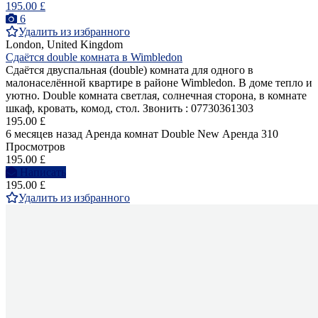
195.00 £
6
Удалить из избранного
London, United Kingdom
Сдаётся double комната в Wimbledon
Сдаётся двуспальная (double) комнатa для одного в
малонаселённой квартире в районе Wimbledon. В доме тепло и
уютно. Double комната светлая, солнечная сторона, в комнате
шкаф, кровать, комод, стол. Звонить : 07730361303
195.00 £
6 месяцев назад
Аренда комнат Double
New
Аренда
310
Просмотров
195.00 £
Написать
195.00 £
Удалить из избранного