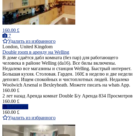
160.00 £
7
Удалить из избранного
London, United Kingdom
Double room в аренду на Welling
В доме сдаётся дабл комната (без пар) для работающего
человека в районе Welling (da16). Все билы включены.
Недалеко все магазины и станция Welling. Быстрый интернет.
Большая кухня. Столовая. Гарден. 160£ в неделю и две недели
депозит. Ищем спокойных и чистоплотных людей. Недалеко
Woolwich Arsenal и Bexleyheath. Можете писать на whats App.
160.00 £
2 лет назад
Аренда комнат Double
Б/у
Аренда
834 Просмотров
160.00 £
Написать
160.00 £
Удалить из избранного