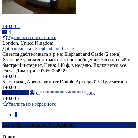
140.00 £
4
Удалить из избранного
London, United Kingdom
Дабл комната - Elephant and Castle
Сдается дабл комната в р-не: Elephant and Castle (2 зона).
Хорошие условия и транспортное сообщение. Бесплатный и
быстрый интернет. Цена: 140 ф. в неделю. Включается все
счета. Димитри - 07859004939
140.00 £
5 лет назад
Аренда комнат Double
Аренда
815 Просмотров
140.00 £
Написать
di**********@*******o.uk
140.00 £
Удалить из избранного
1
Вы профессиональный продавец?
Создать учетную запись
О нас