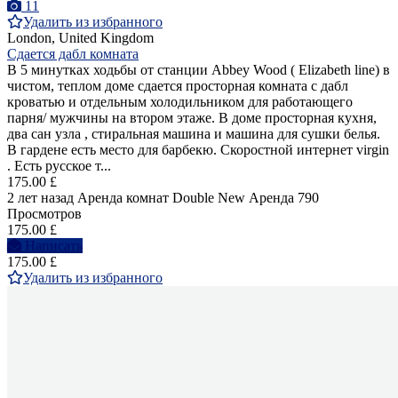
11
Удалить из избранного
London, United Kingdom
Сдается дабл комната
В 5 минутках ходьбы от станции Abbey Wood ( Elizabeth line) в
чистом, теплом доме сдается просторная комната с дабл
кроватью и отдельным холодильником для работающего
парня/ мужчины на втором этаже. В доме просторная кухня,
два сан узла , стиральная машина и машина для сушки белья.
В гардене есть место для барбекю. Скоростной интернет virgin
. Есть русское т...
175.00 £
2 лет назад
Аренда комнат Double
New
Аренда
790
Просмотров
175.00 £
Написать
175.00 £
Удалить из избранного