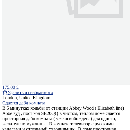
175.00 £
Удалить из избранного
London, United Kingdom
Сдается дабл комната
В 5 минутках ходьбы от станции Abbey Wood ( Elizabeth line)
Аббе вуд , пост код SE20QQ в чистом, теплом доме сдается
просторная дабл комната ( уже освобождена) для одного,
желательно мужчины . В комнате телевизор с русскими
каналами и отдельный холодильник . В доме просторная