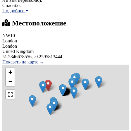
и я вам перезвоню).
Спасибо.
Подробнее
Местоположение
NW10
London
London
United Kingdom
51.5346678556, -0.2595813444
Показать на карте →
+
−