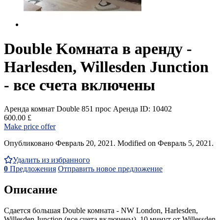
Double Kомната в аренду -
Harlesden, Willesden Junction
- все счета включены
Аренда комнат Double
851 прос
Аренда
ID: 10402
600.00 £
Make price offer
Опубликовано Февраль 20, 2021. Modified on Февраль 5, 2021.
Удалить из избранного
0
Предложения
Отправить новое предложение
Описание
Сдается большая Double комната - NW London, Harlesden,
Willesden Junction (все счета включены). 10 минут от Willessden