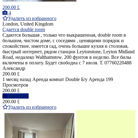
200.00 £
4
Удалить из избранного
London, United Kingdom
Сдается double room
Сдаются большая , только что выкрашенная, double room в
большом, чистом доме, с соседями , ценящими порядок и
спокойствие, имеется сад, очень большие кухня и столовая,
быстрый интернет, рядом станции Leytonstone, Leyton Midland
Road, недалеко Walthamstow. 200 фунтов в неделю. Все билы
включены в оплату. Будет свободна с 7 июля. Т. 07760220488
Александр
200.00 £
1 месяц назад
Аренда комнат Double
Б/у
Аренда
199
Просмотров
200.00 £
Написать
200.00 £
Удалить из избранного