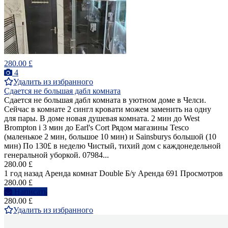
280.00 £
4
Удалить из избранного
Сдается не большая дабл комната
Сдается не большая дабл комната в уютном доме в Челси.
Сейчас в комнате 2 сингл кровати можем заменить на одну
для пары. В доме новая душевая комната. 2 мин до West
Brompton i 3 мин до Earl's Cort Рядом магазины Tesco
(маленькое 2 мин, большое 10 мин) и Sainsburys большой (10
мин) По 130£ в неделю Чистый, тихий дом с каждонедельной
генеральной уборкой. 07984...
280.00 £
1 год назад
Аренда комнат Double
Б/у
Аренда
691 Просмотров
280.00 £
Написать
280.00 £
Удалить из избранного