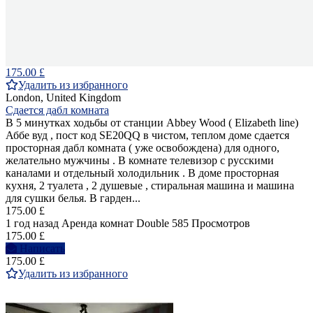
175.00 £
Удалить из избранного
London, United Kingdom
Сдается дабл комната
В 5 минутках ходьбы от станции Abbey Wood ( Elizabeth line)
Аббе вуд , пост код SE20QQ в чистом, теплом доме сдается
просторная дабл комната ( уже освобождена) для одного,
желательно мужчины . В комнате телевизор с русскими
каналами и отдельный холодильник . В доме просторная
кухня, 2 туалета , 2 душевые , стиральная машина и машина
для сушки белья. В гарден...
175.00 £
1 год назад
Аренда комнат Double
585 Просмотров
175.00 £
Написать
175.00 £
Удалить из избранного