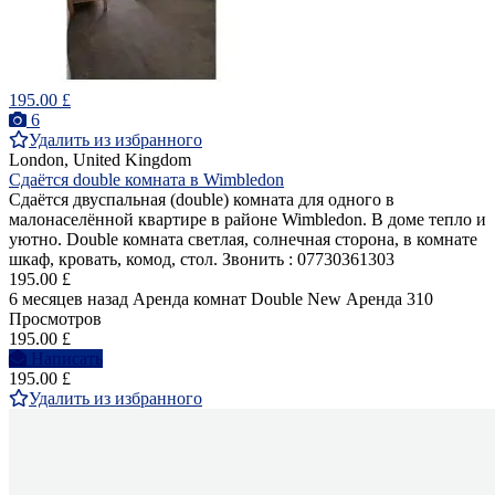
195.00 £
6
Удалить из избранного
London, United Kingdom
Сдаётся double комната в Wimbledon
Сдаётся двуспальная (double) комнатa для одного в
малонаселённой квартире в районе Wimbledon. В доме тепло и
уютно. Double комната светлая, солнечная сторона, в комнате
шкаф, кровать, комод, стол. Звонить : 07730361303
195.00 £
6 месяцев назад
Аренда комнат Double
New
Аренда
310
Просмотров
195.00 £
Написать
195.00 £
Удалить из избранного