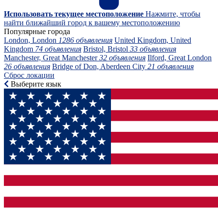
Использовать текущее местоположение
Нажмите, чтобы
найти ближайший город к вашему местоположению
Популярные города
London, London
1286 объявления
United Kingdom, United
Kingdom
74 объявления
Bristol, Bristol
33 объявления
Manchester, Great Manchester
32 объявления
Ilford, Great London
26 объявления
Bridge of Don, Aberdeen City
21 объявления
Сброс локации
Выберите язык