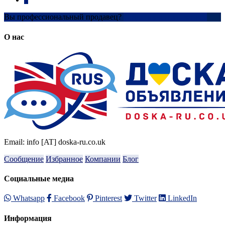
Вы профессиональный продавец?
Создать учетную запись
О нас
Email: info [AT] doska-ru.co.uk
Сообщение
Избранное
Компании
Блог
Социальные медиа
Whatsapp
Facebook
Pinterest
Twitter
LinkedIn
Информация