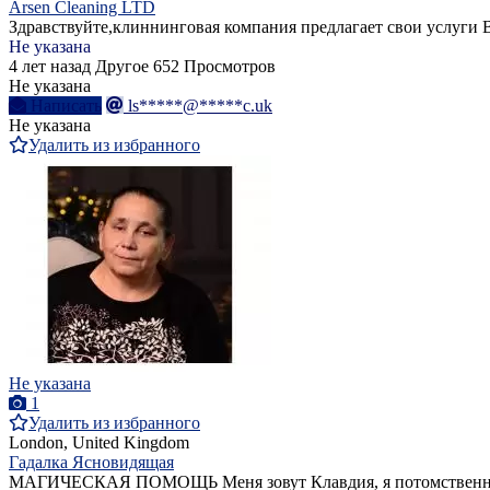
Arsen Cleaning LTD
Здравствуйте,клиннинговая компания предлагает свои услуги
Не указана
4 лет назад
Другое
652 Просмотров
Не указана
Написать
ls*****@*****c.uk
Не указана
Удалить из избранного
Не указана
1
Удалить из избранного
London, United Kingdom
Гадалка Ясновидящая
МАГИЧЕСКАЯ ПОМОЩЬ Меня зовут Клавдия, я потомственная га