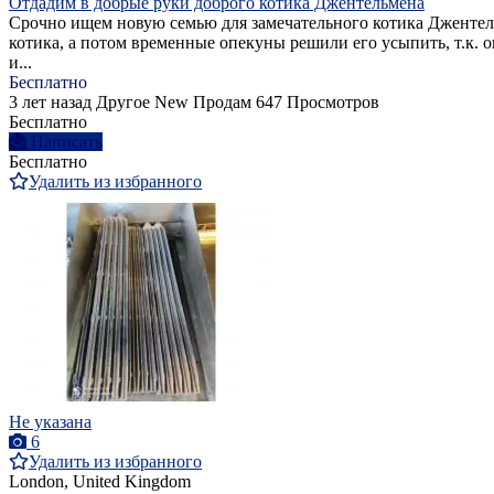
Отдадим в добрые руки доброго котика Джентельмена
Срочно ищем новую семью для замечательного котика Джентель
котика, а потом временные опекуны решили его усыпить, т.к. о
и...
Бесплатно
3 лет назад
Другое
New
Продам
647 Просмотров
Бесплатно
Написать
Бесплатно
Удалить из избранного
Не указана
6
Удалить из избранного
London, United Kingdom