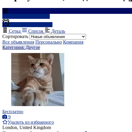
Результаты фильтрации
Создать оповещение
Сетка
Список
Деталь
Сортировать
Все объявления
Персонально
Компания
Категория: Другое
Бесплатно
9
Удалить из избранного
London, United Kingdom