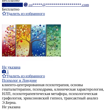
Бесплатно
Написать
co*****@******************.com
Бесплатно
Удалить из избранного
Не указана
1
Удалить из избранного
Психолог в Лондоне
клиенто-центрированная психотерапия, основы
гештальттерапии, психодрама, клиническая характерология,
НЛП, психотерапевтическая метафора, психологическая
графология, эриксоновский гипноз, трансактный анализ
Э.Берна.
Не указана