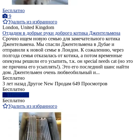
Бесплатно
9
Удалить из избранного
London, United Kingdom
Отдадим в добрые руки доброго котика Джентельмена
Срочно ищем новую семью для замечательного котика
Джентельмена. Мы спасли Джентельмена в Дубае и
отправили к новой семье в Лондон. К сожалению, через
полгода семья отказалась от котика, а потом временные
опекуны решили его усыпить, т.к. он special needs cat (но это
не причина его усыплять!). Это его последний шанс найти
дом. Джентельмен очень любвеобильный и...
Бесплатно
3 лет назад
Другое
New
Продам
649 Просмотров
Бесплатно
Написать
Бесплатно
Удалить из избранного