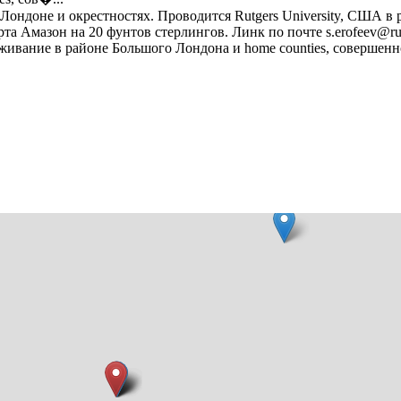
ндоне и окрестностях. Проводится Rutgers University, США в 
а Амазон на 20 фунтов стерлингов. Линк по почте s.erofeev@rut
роживание в районе Большого Лондона и home counties, совершенн