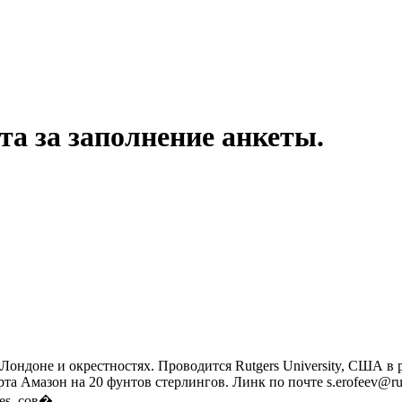
а за заполнение анкеты.
ндоне и окрестностях. Проводится Rutgers University, США в 
а Амазон на 20 фунтов стерлингов. Линк по почте s.erofeev@rutge
s, сов�...