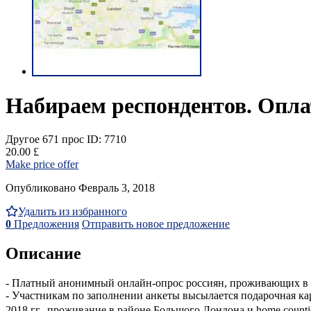
Набираем респондентов. Оплат
Другое
671 прос
ID: 7710
20.00 £
Make price offer
Опубликовано Февраль 3, 2018
Удалить из избранного
0
Предложения
Отправить новое предложение
Описание
- Платный анонимный онлайн-опрос россиян, проживающих в Ло
- Участникам по заполнении анкеты высылается подарочная карт
2018 гг., проживание в районе Большого Лондона и home countie