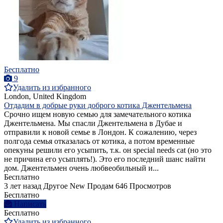
Бесплатно
9
Удалить из избранного
London, United Kingdom
Отдадим в добрые руки доброго котика Джентельмена
Срочно ищем новую семью для замечательного котика
Джентельмена. Мы спасли Джентельмена в Дубае и
отправили к новой семье в Лондон. К сожалению, через
полгода семья отказалась от котика, а потом временные
опекуны решили его усыпить, т.к. он special needs cat (но это
не причина его усыплять!). Это его последний шанс найти
дом. Джентельмен очень любвеобильный и...
Бесплатно
3 лет назад
Другое
New
Продам
646 Просмотров
Бесплатно
Написать
Бесплатно
Удалить из избранного