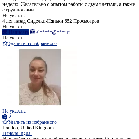
неделю. Желательно с опытом работы с двумя детьми, а также
с грудничками. ...
Не указана
4 лет назад
Сиделки-Няньки
652 Просмотров
Не указана
Написать
el*****@***t.ru
Не указана
Удалить из избранного
Не указана
2
Удалить из избранного
London, United Kingdom
Няня/bilingual
Ищу работу с детьми любого возраста в центре Лондона как