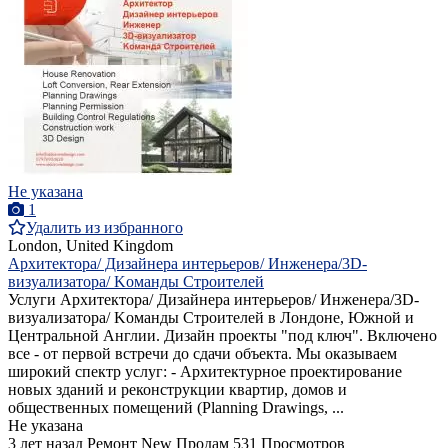
Не указана
1
Удалить из избранного
London, United Kingdom
Aрхитектора/ Дизайнера интерьеров/ Инженера/3D-
визуализатора/ Kоманды Строителей
Услуги Aрхитектора/ Дизайнера интерьеров/ Инженера/3D-
визуализатора/ Kоманды Строителей в Лондоне, Южной и
Центральной Англии. Дизайн проекты "под ключ". Включено
все - от первой встречи до сдачи объекта. Мы оказываем
широкий спектр услуг: - Архитектурное проектирование
новых зданий и реконструкции квартир, домов и
общественных помещений (Planning Drawings, ...
Не указана
3 лет назад
Ремонт
New
Продам
531 Просмотров