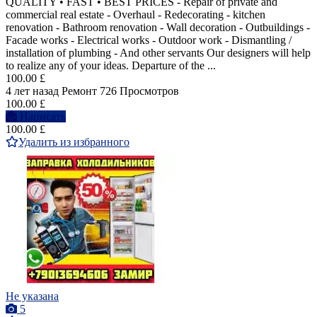
QUALITY • FAST • BEST PRICES - Repair of private and
commercial real estate - Overhaul - Redecorating - kitchen
renovation - Bathroom renovation - Wall decoration - Outbuildings -
Facade works - Electrical works - Outdoor work - Dismantling /
installation of plumbing - And other servants Our designers will help
to realize any of your ideas. Departure of the ...
100.00 £
4 лет назад
Ремонт
726 Просмотров
100.00 £
Написать
100.00 £
Удалить из избранного
Не указана
5