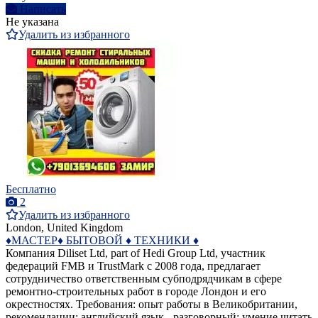
Написать
Не указана
Удалить из избранного
Бесплатно
2
Удалить из избранного
London, United Kingdom
♦️МАСТЕР♦️ БЫТОВОЙ ♦️ ТЕХНИКИ ♦️
Компания Diliset Ltd, part of Hedi Group Ltd, участник
федераций FMB и TrustMark c 2008 года, предлагает
сотрудничество ответственным субподрядчикам в сфере
ремонтно-строительных работ в городе Лондон и его
окрестностях. Требования: опыт работы в Великобритании,
рекомендации; английский язык - разговорный; умение читать