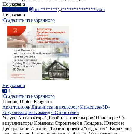
Не указана
Написать
ma*******@**************.com
Не указана
Удалить из избранного
Не указана
1
Удалить из избранного
London, United Kingdom
Aрхитектора/ Дизайнера интерьеров/ Инженера/3D-
визуализатора/ Kоманды Строителей
Услуги Aрхитектора/ Дизайнера интерьеров/ Инженера/3D-
визуализатора/ Kоманды Строителей в Лондоне, Южной и
Центральной Англии. Дизайн проекты "под ключ". Включено
все - от первой встречи до сдачи объекта. Мы оказываем