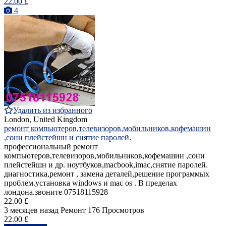
22.00 £
4
Удалить из избранного
London, United Kingdom
ремонт компьютеров,телевизоров,мобильников,кофемашин
,сони плейстейшн и снятие паролей.
профессиональный ремонт
компьютеров,телевизоров,мобильников,кофемашин ,сони
плейстейшн и др. ноутбуков,macbook,imac,снятие паролей.
диагностика,ремонт , замена деталей,решение программых
проблем.установка windows и mac os . В пределах
лондона.звоните 07518115928
22.00 £
3 месяцев назад
Ремонт
176 Просмотров
22.00 £