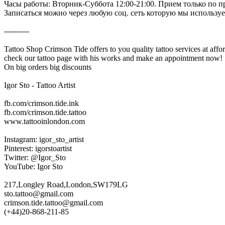
Часы работы: Вторник-Суббота 12:00-21:00. Прием только по п
Записаться можно через любую соц. сеть которую мы использу
----------
Tattoo Shop Crimson Tide offers to you quality tattoo services at affor
check our tattoo page with his works and make an appointment now!
On big orders big discounts
Igor Sto - Tattoo Artist
fb.com/crimson.tide.ink
fb.com/crimson.tide.tattoo
www.tattooinlondon.com
Instagram: igor_sto_artist
Pinterest: igorstoartist
Twitter: @Igor_Sto
YouTube: Igor Sto
217,Longley Road,London,SW179LG
sto.tattoo@gmail.com
crimson.tide.tattoo@gmail.com
(+44)20-868-211-85