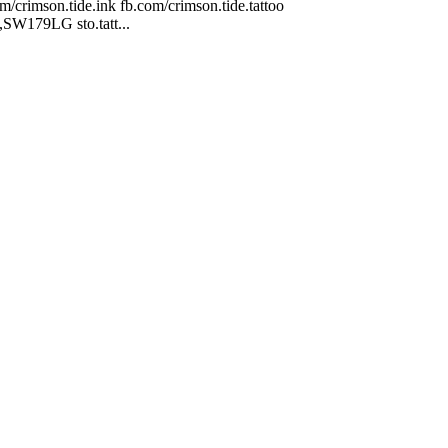
imson.tide.ink fb.com/crimson.tide.tattoo
,SW179LG sto.tatt...