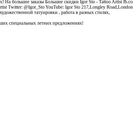
 большие заказы Большие скидки Igor Sto - Tattoo Artist fb.com/cr
toartist Twitter: @Igor_Sto YouTube: Igor Sto 217,Longley Road,London
художественной татуировки , работа в разных стилях,
наших специальных летних предложениях!