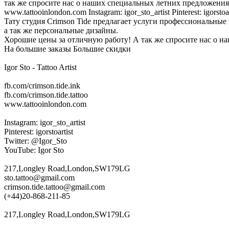
так же спросите нас о наших специальных летних предложениях! На
www.tattooinlondon.com Instagram: igor_sto_artist Pinterest: igors
Taту cтудия Crimson Tide предлагает услуги профессиональные 
а так же персональные дизайны.
Хорошие цены за отличную работу! А так же спросите нас о 
На большие заказы Большие скидки
Igor Sto - Tattoo Artist
fb.com/crimson.tide.ink
fb.com/crimson.tide.tattoo
www.tattooinlondon.com
Instagram: igor_sto_artist
Pinterest: igorstoartist
Twitter: @Igor_Sto
YouTube: Igor Sto
217,Longley Road,London,SW179LG
sto.tattoo@gmail.com
crimson.tide.tattoo@gmail.com
(+44)20-868-211-85
217,Longley Road,London,SW179LG