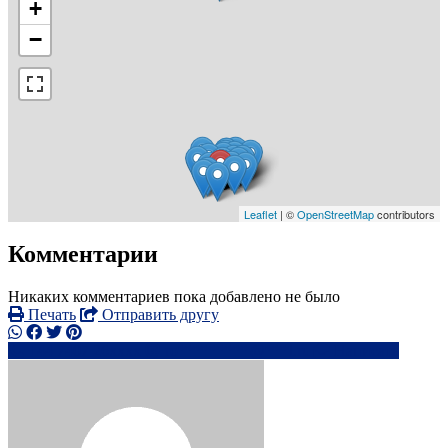
+
−
Leaflet
| ©
OpenStreetMap
contributors
Комментарии
Никаких комментариев пока добавлено не было
Печать
Отправить другу
+44 7407 26xxxx
ro*********@***l.ru
Написать