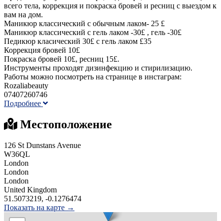
всего тела, коррекция и покраска бровей и ресниц с выездом к
вам на дом.
Маникюр классический с обычным лаком- 25 £
Маникюр классический с гель лаком -30£ , гель -30£
Педикюр класический 30£ с гель лаком £35
Коррекция бровей 10£
Покраска бровей 10£, ресниц 15£.
Инструменты проходят дизинфекцию и стирилизацию.
Работы можно посмотреть на странице в инстаграм:
Rozaliabeauty
07407260746
Подробнее
Местоположение
126 St Dunstans Avenue
W36QL
London
London
London
United Kingdom
51.5073219, -0.1276474
Показать на карте →