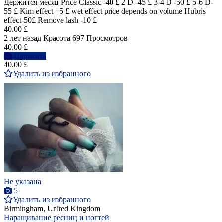
Держится месяц Price Classic -40 £ 2 D -45 £ 3-4 D -50 £ 5-6 D-
55 £ Kim effect +5 £ wet effect price depends on volume Hubris
effect-50£ Remove lash -10 £
40.00 £
2 лет назад
Красота
697 Просмотров
40.00 £
Написать
40.00 £
Удалить из избранного
Не указана
5
Удалить из избранного
Birmingham, United Kingdom
Наращивание ресниц и ногтей