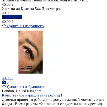
depends on volume Hubris effect-50£ Remove lash -10 £
40.00 £
2 лет назад
Красота
544 Просмотров
40.00 £
Написать
40.00 £
Удалить из избранного
40.00 £
5
Удалить из избранного
London, United Kingdom
Качественное наращивание ресниц !
Девочки привет , я работаю на дому на данный момент , опыт
4 года . Время работы ~2 ч зависит от густоты ваших ресниц .