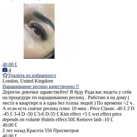
40.00 £
4
Удалить из избранного
London, United Kingdom
Наращивание ресниц качественно !!
Дорогие девочки здравствуйте! Я буду Рада вас видеть у себя
на процедуре по наращиванию ресниц . Работаю я на дому (
чисто в квартире и я одна без толпы людей ) По времени ~2 ч .
А если есть снятие ресниц плюс 10 мин . Price Classic -40 £ 2 D
-45 £ 3-4 D -50 £ 5-6 D-55 £ Kim effect +5 £ wet effect price
depends on volume Hubris effect-50£ Remove lash -10 £
40.00 £
2 лет назад
Красота
556 Просмотров
40.00 £