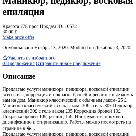
Маникюр, педикюр, восковая
епиляция
Красота
778 прос
Продам
ID: 10572
30.00 £
Make price offer
Опубликовано Ноябрь 13, 2020. Modified on Декабрь 23, 2020.
Удалить из избранного
0
Предложения
Отправить новое предложение
Описание
Предлагаю услуги маникюра, педикюра, восковой епиляции
всего тела, коррекция и покраска бровей и ресниц с выездом к
вам на дом. Маникюр классический с обычным лаком- 25 £
Маникюр классический с гель лаком -30£ , гель -30£ Педикюр
класический 30£ с гель лаком £35 Коррекция бровей 10£
Покраска бровей 10£, ресниц 15£. Инструменты проходят
дизинфекцию и стирилизацию. Работы можно посмотреть на
странице в �...
Предлагаю услуги маникюра, педикюра, восковой епиляции