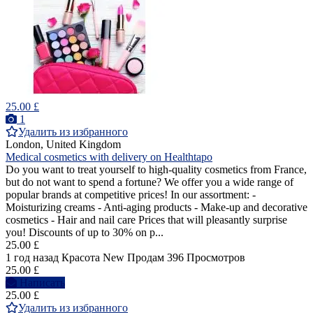
25.00 £
1
Удалить из избранного
London, United Kingdom
Medical cosmetics with delivery on Healthtapo
Do you want to treat yourself to high-quality cosmetics from France,
but do not want to spend a fortune? We offer you a wide range of
popular brands at competitive prices! In our assortment: -
Moisturizing creams - Anti-aging products - Make-up and decorative
cosmetics - Hair and nail care Prices that will pleasantly surprise
you! Discounts of up to 30% on p...
25.00 £
1 год назад
Красота
New
Продам
396 Просмотров
25.00 £
Написать
25.00 £
Удалить из избранного