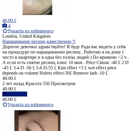
40.00 £
4
Удалить из избранного
London, United Kingdom
Наращивание ресниц качественно !!
Дорогие девочки здравствуйте! Я буду Рада вас видеть у себя
на процедуре по наращиванию ресниц . Работаю я на дому (
чисто в квартире и я одна без толпы людей ) По времени ~2 ч .
А если есть снятие ресниц плюс 10 мин . Price Classic -40 £ 2 D
-45 £ 3-4 D -50 £ 5-6 D-55 £ Kim effect +5 £ wet effect price
depends on volume Hubris effect-50£ Remove lash -10 £
40.00 £
2 лет назад
Красота
556 Просмотров
40.00 £
Написать
40.00 £
Удалить из избранного