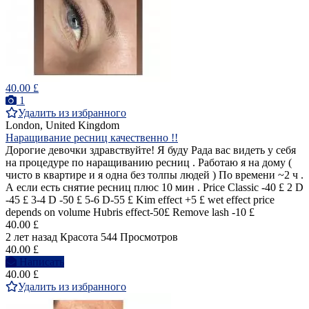
40.00 £
1
Удалить из избранного
London, United Kingdom
Наращивание ресниц качественно !!
Дорогие девочки здравствуйте! Я буду Рада вас видеть у себя
на процедуре по наращиванию ресниц . Работаю я на дому (
чисто в квартире и я одна без толпы людей ) По времени ~2 ч .
А если есть снятие ресниц плюс 10 мин . Price Classic -40 £ 2 D
-45 £ 3-4 D -50 £ 5-6 D-55 £ Kim effect +5 £ wet effect price
depends on volume Hubris effect-50£ Remove lash -10 £
40.00 £
2 лет назад
Красота
544 Просмотров
40.00 £
Написать
40.00 £
Удалить из избранного