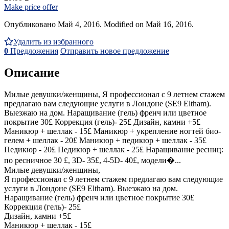
Make price offer
Опубликовано Май 4, 2016. Modified on Май 16, 2016.
Удалить из избранного
0
Предложения
Отправить новое предложение
Описание
Милые девушки/женщины, Я профессионал с 9 летнем стажем
предлагаю вам следующие услуги в Лондоне (SE9 Eltham).
Выезжаю на дом. Наращивание (гель) френч или цветное
покрытие 30£ Коррекция (гель)- 25£ Дизайн, камни +5£
Маникюр + шеллак - 15£ Маникюр + укрепление ногтей био-
гелем + шеллак - 20£ Маникюр + педикюр + шеллак - 35£
Педикюр - 20£ Педикюр + шеллак - 25£ Наращивание ресниц:
по ресничное 30 £, 3D- 35£, 4-5D- 40£, модели�...
Милые девушки/женщины,
Я профессионал с 9 летнем стажем предлагаю вам следующие
услуги в Лондоне (SE9 Eltham). Выезжаю на дом.
Наращивание (гель) френч или цветное покрытие 30£
Коррекция (гель)- 25£
Дизайн, камни +5£
Маникюр + шеллак - 15£