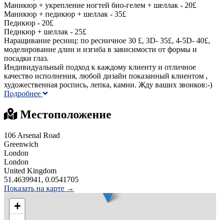
Маникюр + укрепление ногтей био-гелем + шеллак - 20£
Маникюр + педикюр + шеллак - 35£
Педикюр - 20£
Педикюр + шеллак - 25£
Наращивание ресниц: по ресничное 30 £, 3D- 35£, 4-5D- 40£,
моделирование длин и изгиба в зависимости от формы и
посадки глаз.
Индивидуальный подход к каждому клиенту и отличное
качество исполнения, любой дизайн показанный клиентом ,
художественная роспись, лепка, камни. Жду ваших звонков:-)
Подробнее
Местоположение
106 Arsenal Road
Greenwich
London
London
United Kingdom
51.4639941, 0.0541705
Показать на карте →
+