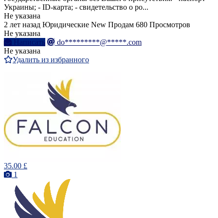
Украины; - ID-карта; - свидетельство о ро...
Не указана
2 лет назад
Юридические
New
Продам
680 Просмотров
Не указана
Написать
do*********@*****.com
Не указана
Удалить из избранного
35.00 £
1