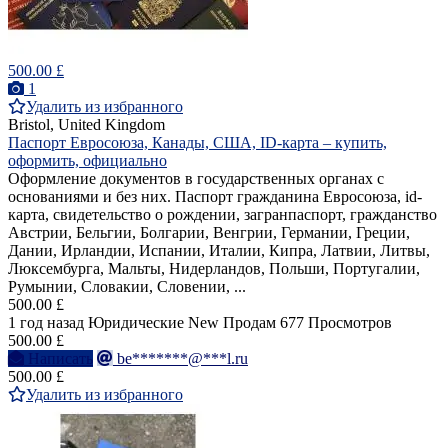
500.00 £
1
Удалить из избранного
Bristol, United Kingdom
Паспорт Евросоюза, Канады, США, ID-карта – купить,
оформить, официально
Оформление документов в государственных органах с
основаниями и без них. Паспорт гражданина Евросоюза, id-
карта, свидетельство о рождении, загранпаспорт, гражданство
Австрии, Бельгии, Болгарии, Венгрии, Германии, Греции,
Дании, Ирландии, Испании, Италии, Кипра, Латвии, Литвы,
Люксембурга, Мальты, Нидерландов, Польши, Португалии,
Румынии, Словакии, Словении, ...
500.00 £
1 год назад
Юридические
New
Продам
677 Просмотров
500.00 £
Написать
be*******@***l.ru
500.00 £
Удалить из избранного