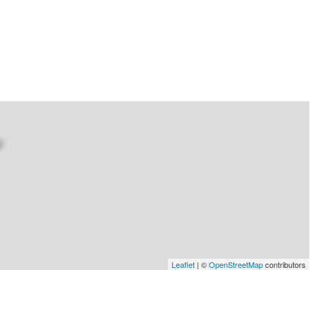
Leaflet
| ©
OpenStreetMap
contributors