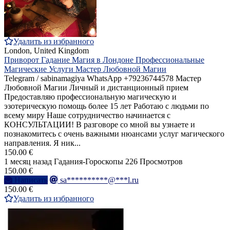
Удалить из избранного
London, United Kingdom
Приворот Гадание Магия в Лондоне Профессиональные
Магические Услуги Мастер Любовной Магии
Telegram / sabinamagiya WhatsApp +79236744578 Мастер
Любовной Магии Личный и дистанционный прием
Предоставляю профессиональную магическую и
эзотерическую помощь более 15 лет Работаю с людьми по
всему миру Наше сотрудничество начинается с
КОНСУЛЬТАЦИИ! В разговоре со мной вы узнаете и
познакомитесь с очень важными нюансами услуг магического
направления. Я ник...
150.00 €
1 месяц назад
Гадания-Гороскопы
226 Просмотров
150.00 €
Написать
sa**********@***l.ru
150.00 €
Удалить из избранного