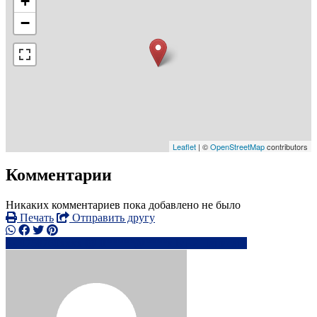
+
−
Leaflet
| ©
OpenStreetMap
contributors
Комментарии
Никаких комментариев пока добавлено не было
Печать
Отправить другу
0758760xxxx
Il*****@****x.lv
Написать