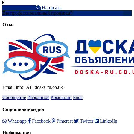
0758760xxxx
Написать
Вы профессиональный продавец?
Создать учетную запись
О нас
Email: info [AT] doska-ru.co.uk
Сообщение
Избранное
Компании
Блог
Социальные медиа
Whatsapp
Facebook
Pinterest
Twitter
LinkedIn
Информация