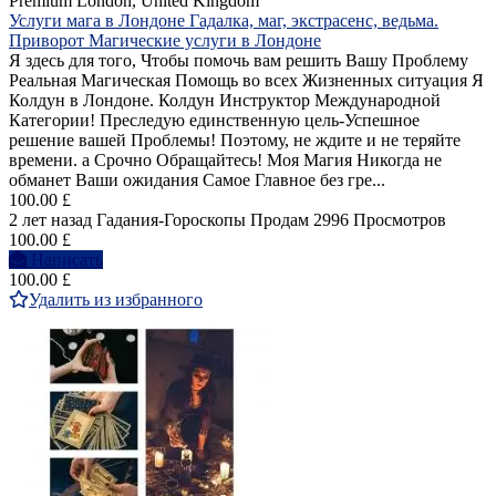
Premium
London, United Kingdom
Услуги мага в Лондоне Гадалка, маг, экстрасенс, ведьма.
Приворот Магические услуги в Лондоне
Я здесь для того, Чтобы помочь вам решить Вашу Проблему
Реальная Магическая Помощь во всех Жизненных ситуация Я
Колдун в Лондоне. Колдун Инструктор Международной
Категории! Преследую единственную цель-Успешное
решение вашей Проблемы! Поэтому, не ждите и не теряйте
времени. а Срочно Обращайтесь! Моя Магия Никогда не
обманет Ваши ожидания Самое Главное без гре...
100.00 £
2 лет назад
Гадания-Гороскопы
Продам
2996 Просмотров
100.00 £
Написать
100.00 £
Удалить из избранного