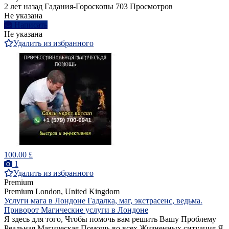
2 лет назад
Гадания-Гороскопы
703 Просмотров
Не указана
Написать
Не указана
Удалить из избранного
100.00 £
1
Удалить из избранного
Premium
Premium
London, United Kingdom
Услуги мага в Лондоне Гадалка, маг, экстрасенс, ведьма.
Приворот Магические услуги в Лондоне
Я здесь для того, Чтобы помочь вам решить Вашу Проблему
Реальная Магическая Помощь во всех Жизненных ситуация Я