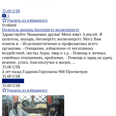
35.00 US$
1
Удалить из избранного
Scotland
Целитель знахарь биоэнергет космоэнергет
Здравствуйте Уважаемые друзья! Меня зовут Алексей. Я
целитель, знахарь, биоэнергет, космоэнергет. Могу Вам
помочь в: - Исцеление/лечение и профилактика всего
организма. - Очищение, избавление от негативных
воздействий, чистка Ауры, чакр и т.д. - Помощь в личных,
семейных отношениях, проблемах. - Помощь и заряд на удачу,
везение, успех, благополучие в жизни, ...
35.00 US$
4 лет назад
Гадания-Гороскопы
968 Просмотров
35.00 US$
Написать
35.00 US$
Удалить из избранного