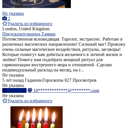
Не указана
2
Удалить из избранного
London, United Kingdom
Предсказательница Тамара
Потомственная ясновидящая. Таролог, экстрасенс. Работаю в
различных магических направлениях! Сильный маг! Провожу
очень сильные магические воздействия, ритуалы, заговоры!
Которые помогут вам добиться желаемого в личной жизни и
любви! Помогу вам подобрать мощный ритуал для
гармонизации внутреннего мира и отношений -Сделаю
индивидуальный расклад на месяц, на г...
Не указана
5 лет назад
Гадания-Гороскопы
827 Просмотров
Не указана
Написать
10*************@********.com
Не указана
Удалить из избранного