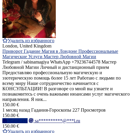
Удалить из избранного
London, United Kingdom
Приворот Гадание Магия в Лондоне Профессиональные
Магические Услуги Мастер Любовной Магии
Telegram / sabinamagiya WhatsApp +79236744578 Мастер
Любовной Магии Личный и дистанционный прием
Предоставляю профессиональную магическую и
эзотерическую помощь более 15 лет Работаю с людьми по
всему миру Наше сотрудничество начинается с
КОНСУЛЬТАЦИИ! В разговоре со мной вы узнаете и
познакомитесь с очень важными нюансами услуг магического
направления. Я ник...
150.00 €
1 месяц назад
Гадания-Гороскопы
227 Просмотров
150.00 €
Написать
sa**********@***l.ru
150.00 €
Удалить из избранного