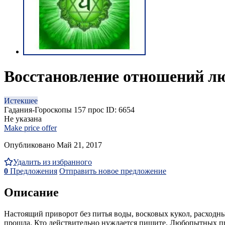
Восстановление отношений л
Истекшее
Гадания-Гороскопы
157 прос
ID: 6654
Не указана
Make price offer
Опубликовано Май 21, 2017
Удалить из избранного
0
Предложения
Отправить новое предложение
Описание
Настоящий приворот без питья воды, восковых кукол, расходны
прошла. Кто действительно нуждается пишите. Любопытных пр