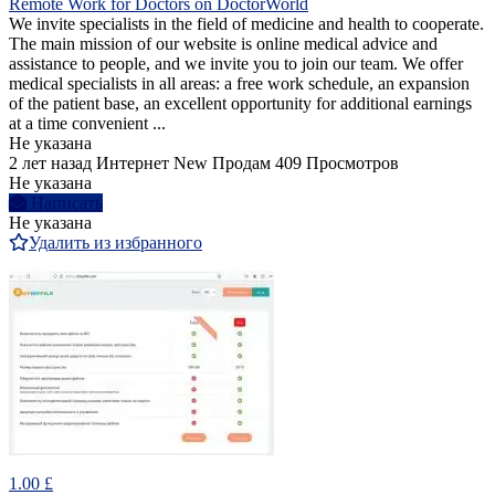
Remote Work for Doctors on DoctorWorld
We invite specialists in the field of medicine and health to cooperate.
The main mission of our website is online medical advice and
assistance to people, and we invite you to join our team. We offer
medical specialists in all areas: a free work schedule, an expansion
of the patient base, an excellent opportunity for additional earnings
at a time convenient ...
Не указана
2 лет назад
Интернет
New
Продам
409 Просмотров
Не указана
Написать
Не указана
Удалить из избранного
1.00 £