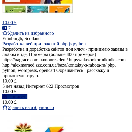
10.00 £
7
Удалить из избранного
Edinburgh, Scotland
Разработка веб приложений php js python
Разработка и доработка сайтов под ключ - принимаю заказы в
любом виде, Примеры (больше 400 примеров)
https://uagrace.com.ua/nonresident/ https://ukrzookormikmiks.com
http://alexmarned.zzz.com.ua/baza/kontakty-s-rabota-ru/ php,
python, wordpress, opencart Обращайтесь - расскажу и
проконсультирую.
10.00 £
5 лет назад
Интернет
622 Просмотров
10.00 £
Написать
10.00 £
Удалить из избранного