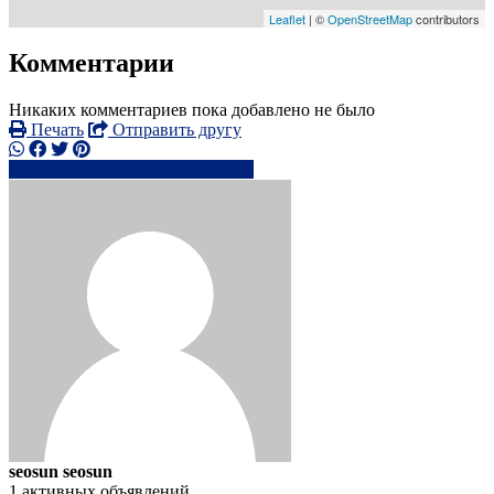
Leaflet
| ©
OpenStreetMap
contributors
Комментарии
Никаких комментариев пока добавлено не было
Печать
Отправить другу
+491577322xxxx
Написать
seosun seosun
1 активных объявлений