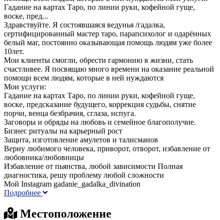
Гадание на картах Таро, по линии руки, кофейной гуще,
воске, пред...
Здравствуйте. Я состоявшаяся ведунья /гадалка,
сертифицированный мастер таро, парапсихолог и одарённых
белый маг, постоянно оказывающая помощь людям уже более
10лет.
Мои клиенты смогли, обрести гармонию в жизни, стать
счастливее. Я посвящаю много времени на оказание реальной
помощи всем людям, которые в ней нуждаются
Мои услуги:
Гадание на картах Таро, по линии руки, кофейной гуще,
воске, предсказание будущего, коррекция судьбы, снятие
порчи, венца безбрачия, сглаза, испуга.
Заговоры и обряды на любовь и семейное благополучие.
Бизнес ритуалы на карьерный рост
Защита, изготовление амулетов и талисманов
Верну любимого человека, приворот, отворот, избавление от
любовника/любовницы
Избавление от пьянства, любой зависимости Полная
диагностика, решу проблему любой сложности
Мой Instagram gadanie_gadalka_divination
Подробнее
Местоположение