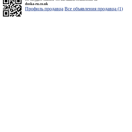
doska-ru.co.uk
Профиль продавца
Все объявления продавца (1)