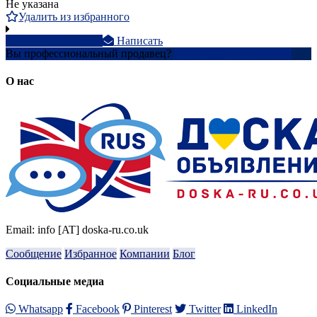
Не указана
Удалить из избранного
+44 7903 31xxxx
Написать
Вы профессиональный продавец?
Создать учетную запись
О нас
Email: info [AT] doska-ru.co.uk
Сообщение
Избранное
Компании
Блог
Социальные медиа
Whatsapp
Facebook
Pinterest
Twitter
LinkedIn