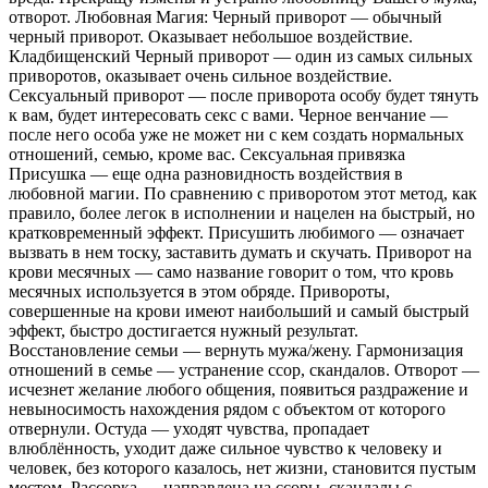
отворот. Любовная Магия: Черный приворот — обычный
черный приворот. Оказывает небольшое воздействие.
Кладбищенский Черный приворот — один из самых сильных
приворотов, оказывает очень сильное воздействие.
Сексуальный приворот — после приворота особу будет тянуть
к вам, будет интересовать секс с вами. Черное венчание —
после него особа уже не может ни с кем создать нормальных
отношений, семью, кроме вас. Сексуальная привязка
Присушка — еще одна разновидность воздействия в
любовной магии. По сравнению с приворотом этот метод, как
правило, более легок в исполнении и нацелен на быстрый, но
кратковременный эффект. Присушить любимого — означает
вызвать в нем тоску, заставить думать и скучать. Приворот на
крови месячных — само название говорит о том, что кровь
месячных используется в этом обряде. Привороты,
совершенные на крови имеют наибольший и самый быстрый
эффект, быстро достигается нужный результат.
Восстановление семьи — вернуть мужа/жену. Гармонизация
отношений в семье — устранение ссор, скандалов. Отворот —
исчезнет желание любого общения, появиться раздражение и
невыносимость нахождения рядом с объектом от которого
отвернули. Остуда — уходят чувства, пропадает
влюблённость, уходит даже сильное чувство к человеку и
человек, без которого казалось, нет жизни, становится пустым
местом. Рассорка — направлена на ссоры, скандалы с