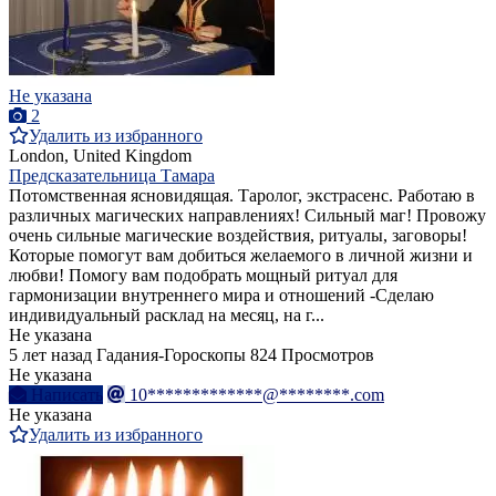
Не указана
2
Удалить из избранного
London, United Kingdom
Предсказательница Тамара
Потомственная ясновидящая. Таролог, экстрасенс. Работаю в
различных магических направлениях! Сильный маг! Провожу
очень сильные магические воздействия, ритуалы, заговоры!
Которые помогут вам добиться желаемого в личной жизни и
любви! Помогу вам подобрать мощный ритуал для
гармонизации внутреннего мира и отношений -Сделаю
индивидуальный расклад на месяц, на г...
Не указана
5 лет назад
Гадания-Гороскопы
824 Просмотров
Не указана
Написать
10*************@********.com
Не указана
Удалить из избранного