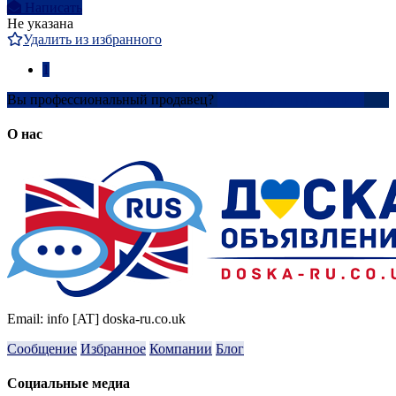
Написать
Не указана
Удалить из избранного
1
Вы профессиональный продавец?
Создать учетную запись
О нас
Email: info [AT] doska-ru.co.uk
Сообщение
Избранное
Компании
Блог
Социальные медиа