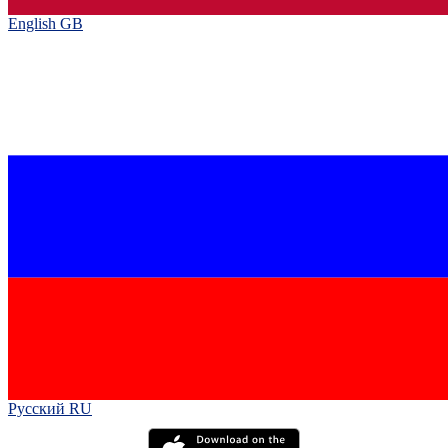
English GB‎
Русский RU‎