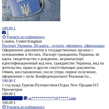
100.00 £
1
Удалить из избранного
London, United Kingdom
Паспорт Украины, ID-карта – купить, оформить, официально
Оформление документов в государственных органах с
основаниями и без них. Паспорт гражданина Украины, id-
карта, свидетельство о рождении, загранпаспорт,
идентификационный код инн, гражданство Украины, вид на
жительство, права и другие сопутствующие документы.
Обмен, восстановление, после утери, первое получение,
оформление с нуля. Конфиденциально! Реальная по...
100.00 £
1 год назад
Туризм-Путешествия-Отдых
New
Продам
615
Просмотров
100.00 £
Написать
ur************@*****.com
100.00 £
Удалить из избранного