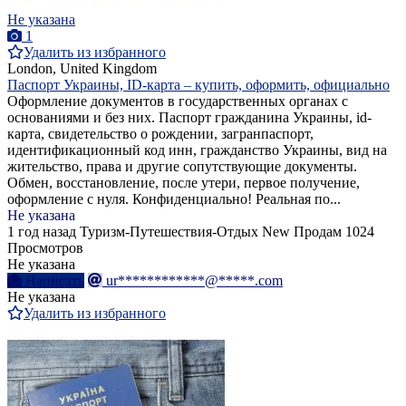
Не указана
1
Удалить из избранного
London, United Kingdom
Паспорт Украины, ID-карта – купить, оформить, официально
Оформление документов в государственных органах с
основаниями и без них. Паспорт гражданина Украины, id-
карта, свидетельство о рождении, загранпаспорт,
идентификационный код инн, гражданство Украины, вид на
жительство, права и другие сопутствующие документы.
Обмен, восстановление, после утери, первое получение,
оформление с нуля. Конфиденциально! Реальная по...
Не указана
1 год назад
Туризм-Путешествия-Отдых
New
Продам
1024
Просмотров
Не указана
Написать
ur************@*****.com
Не указана
Удалить из избранного