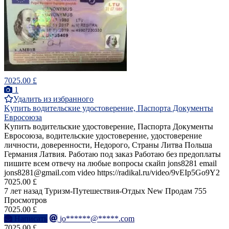
7025.00 £
1
Удалить из избранного
Kупить водительские удостоверение, Паспорта Документы
Евросоюза
Kупить водительские удостоверение, Паспорта Документы
Евросоюза, водительские удостоверение, удостоверение
личности, доверенности, Недорого, Страны Литва Польша
Германия Латвия. Работаю под заказ Работаю без предоплаты
пишите всем отвечу на любые вопросы скайп jons8281 email
jons8281@gmail.com video https://radikal.ru/video/9vEIp5Go9Y2
7025.00 £
7 лет назад
Туризм-Путешествия-Отдых
New
Продам
755
Просмотров
7025.00 £
Написать
jo******@*****.com
7025.00 £