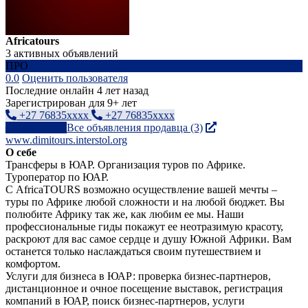
Africatours
3 активных объявлений
ПРО
0.0
Оценить пользователя
Последние онлайн 4 лет назад
Зарегистрирован для 9+ лет
+27 76835xxxx
+27 76835xxxx
Написать
Все объявления продавца (3)
www.dimitours.interstol.org
О себе
Трансферы в ЮАР. Организация туров по Африке.
Туроператор по ЮАР.
С AfricaTOURS возможно осуществление вашей мечты –
туры по Африке любой сложности и на любой бюджет. Вы
полюбите Африку так же, как любим ее мы. Наши
профессиональные гиды покажут ее неотразимую красоту,
раскроют для вас самое сердце и душу Южной Африки. Вам
останется только наслаждаться своим путешествием и
комфортом.
Услуги для бизнеса в ЮАР: проверка бизнес-партнеров,
дистанционное и очное посещение выставок, регистрация
компаний в ЮАР, поиск бизнес-партнеров, услуги