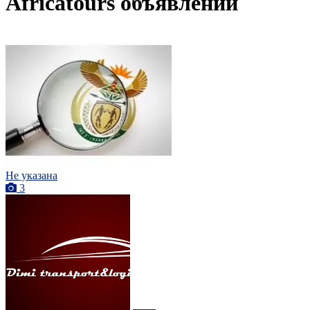
Africatours объявлений
Не указана
3