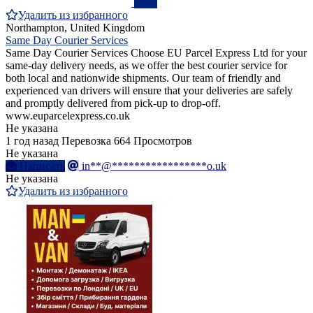
ПРО
Удалить из избранного
Northampton, United Kingdom
Same Day Courier Services
Same Day Courier Services Choose EU Parcel Express Ltd for your
same-day delivery needs, as we offer the best courier service for
both local and nationwide shipments. Our team of friendly and
experienced van drivers will ensure that your deliveries are safely
and promptly delivered from pick-up to drop-off.
www.euparcelexpress.co.uk
Не указана
1 год назад
Перевозка
664 Просмотров
Не указана
Написать
in**@*****************o.uk
Не указана
Удалить из избранного