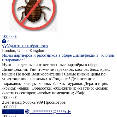
100.00 £
4
Удалить из избранного
London, United Kingdom
Ищем партнеров и работников в сфере Дизинфекции - клопов
и тараканов!
Нужны надежные и ответственные партнёры в сфере
Дизинфекции: Уничтожение тараканов, клопов, блох, крыс,
мышей По всей Великобритании! Самые низкие цены по
уничтожению насекомых в Лондоне ! Дезинсекция:
-тараканы; -клещи; -клопы; -блохи; -муравьи; Дератизация:
-крысы; -мыши; Обработка: -общежитий; -квартир; -домов;
-частных секторов; -любых помещений; -Кафе, ...
100.00 £
2 лет назад
Уборка
989 Просмотров
100.00 £
Написать
ni*********@****x.lv
100.00 £