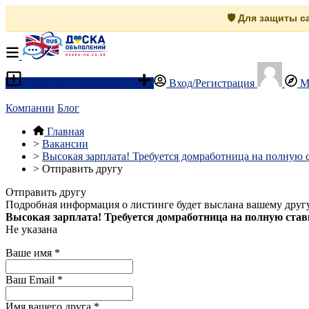
🛡️ Для защиты 
Разместить объявление
Вход/Регистрация
М
Компании
Блог
Главная
>
Вакансии
>
Высокая зарплата! Требуется домработница на полную с
>
Отправить другу
Отправить другу
Подробная информация о листинге будет выслана вашему другу
Высокая зарплата! Требуется домработница на полную ставк
Не указана
Ваше имя
*
Ваш Email
*
Имя вашего друга
*