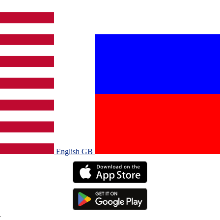
English GB‎
.