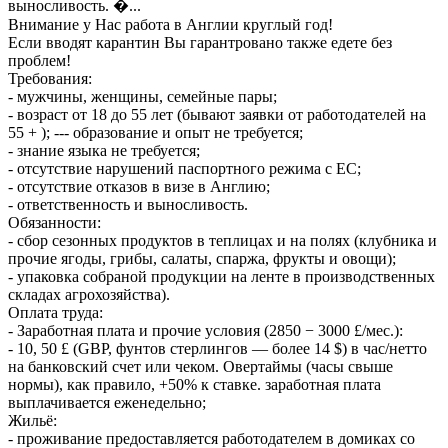
выносливость. �...
Внимание у Нас работа в Англии круглый год!
Если вводят карантин Вы гарантровано также едете без
проблем!
Требования:
- мужчины, женщины, семейные пары;
- возраст от 18 до 55 лет (бывают заявки от работодателей на
55 + ); --- образование и опыт не требуется;
- знание языка не требуется;
- отсутствие нарушений паспортного режима с ЕС;
- отсутствие отказов в визе в Англию;
- ответственность и выносливость.
Обязанности:
- сбор сезонных продуктов в теплицах и на полях (клубника и
прочие ягоды, грибы, салаты, спаржа, фрукты и овощи);
- упаковка собраной продукции на ленте в производственных
складах агрохозяйства).
Оплата труда:
- Заработная плата и прочие условия (2850 − 3000 £/мес.):
- 10, 50 £ (GBP, фунтов стерлингов — более 14 $) в час/нетто
на банковский счет или чеком. Овертаймы (часы свыше
нормы), как правило, +50% к ставке. заработная плата
выплачивается еженедельно;
Жильё:
- проживание предоставляется работодателем в домиках со