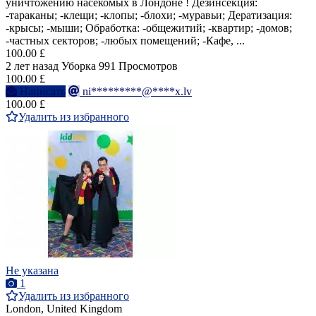
уничтожению насекомых в Лондоне ! Дезинсекция:
-тараканы; -клещи; -клопы; -блохи; -муравьи; Дератизация:
-крысы; -мыши; Обработка: -общежитий; -квартир; -домов;
-частных секторов; -любых помещений; -Кафе, ...
100.00 £
2 лет назад
Уборка
991 Просмотров
100.00 £
Написать
ni*********@****x.lv
100.00 £
Удалить из избранного
Не указана
1
Удалить из избранного
London, United Kingdom