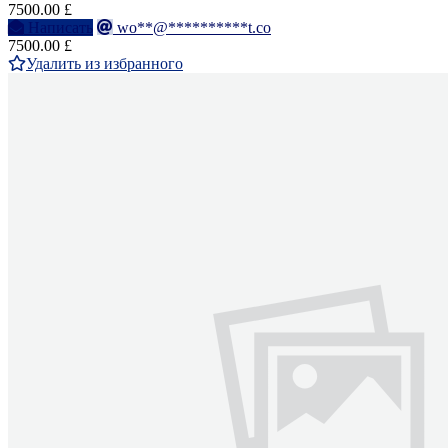
7500.00 £
Написать
wo**@**********t.co
7500.00 £
Удалить из избранного