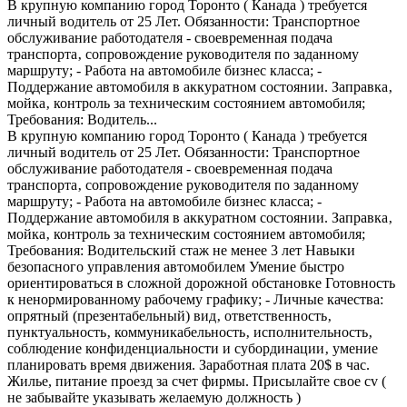
В крупную компанию город Торонто ( Канада ) требуется
личный водитель от 25 Лет. Обязанности: Транспортное
обслуживание работодателя - своевременная подача
транспорта‚ сопровождение руководителя по заданному
маршруту; - Работа на автомобиле бизнес класса; -
Поддержание автомобиля в аккуратном состоянии. Заправка‚
мойка‚ контроль за техническим состоянием автомобиля;
Требования: Водитель...
В крупную компанию город Торонто ( Канада ) требуется
личный водитель от 25 Лет. Обязанности: Транспортное
обслуживание работодателя - своевременная подача
транспорта‚ сопровождение руководителя по заданному
маршруту; - Работа на автомобиле бизнес класса; -
Поддержание автомобиля в аккуратном состоянии. Заправка‚
мойка‚ контроль за техническим состоянием автомобиля;
Требования: Водительский стаж не менее 3 лет Навыки
безопасного управления автомобилем Умение быстро
ориентироваться в сложной дорожной обстановке Готовность
к ненормированному рабочему графику; - Личные качества:
опрятный (презентабельный) вид‚ ответственность‚
пунктуальность‚ коммуникабельность‚ исполнительность‚
соблюдение конфиденциальности и субординации‚ умение
планировать время движения. Заработная плата 20$ в час.
Жилье, питание проезд за счет фирмы. Присылайте свое cv (
не забывайте указывать желаемую должность )