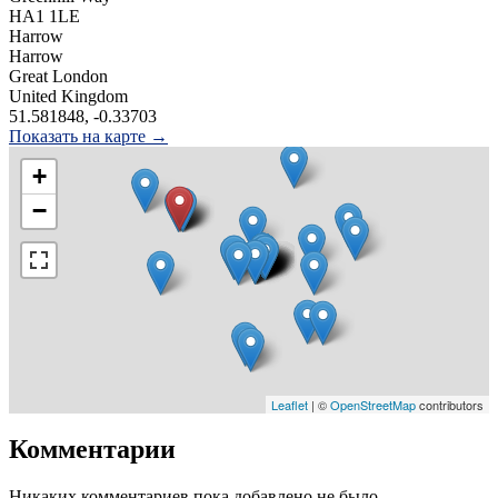
HA1 1LE
Harrow
Harrow
Great London
United Kingdom
51.581848, -0.33703
Показать на карте →
+
−
Leaflet
| ©
OpenStreetMap
contributors
Комментарии
Никаких комментариев пока добавлено не было