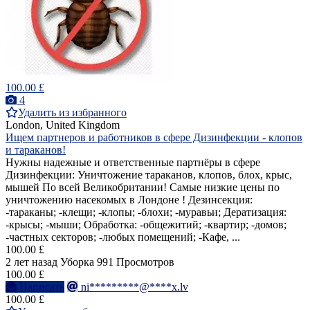
100.00 £
4
Удалить из избранного
London, United Kingdom
Ищем партнеров и работников в сфере Дизинфекции - клопов
и тараканов!
Нужны надежные и ответственные партнёры в сфере
Дизинфекции: Уничтожение тараканов, клопов, блох, крыс,
мышей По всей Великобритании! Самые низкие цены по
уничтожению насекомых в Лондоне ! Дезинсекция:
-тараканы; -клещи; -клопы; -блохи; -муравьи; Дератизация:
-крысы; -мыши; Обработка: -общежитий; -квартир; -домов;
-частных секторов; -любых помещений; -Кафе, ...
100.00 £
2 лет назад
Уборка
991 Просмотров
100.00 £
Написать
ni*********@****x.lv
100.00 £