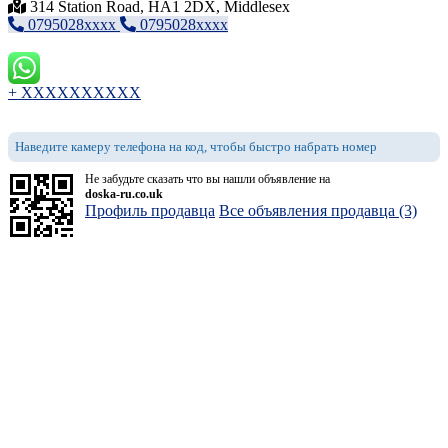
314 Station Road, HA1 2DX, Middlesex
0795028xxxx
0795028xxxx
+ XXXXXXXXXX
Наведите камеру телефона на код, чтобы быстро набрать номер
Не забудьте сказать что вы нашли объявление на
doska-ru.co.uk
Профиль продавца
Все объявления продавца (3)