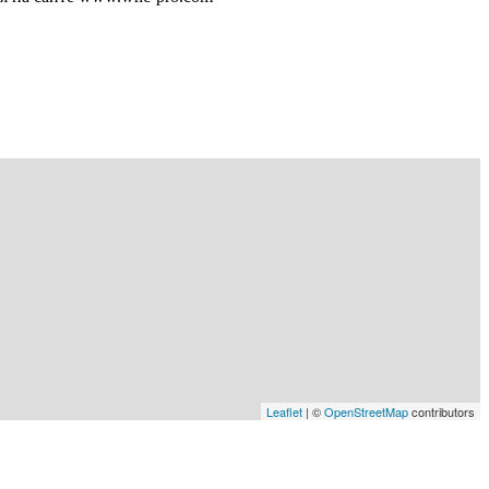
Leaflet
| ©
OpenStreetMap
contributors