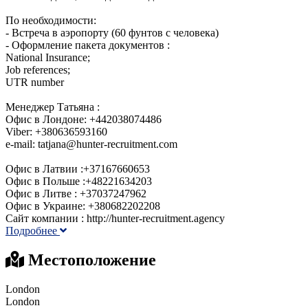
По необходимости:
- Встреча в аэропорту (60 фунтов с человека)
- Оформление пакета документов :
National Insurance;
Job references;
UTR number
Менеджер Татьяна :
Офис в Лондоне: +442038074486
Viber: +380636593160
e-mail: tatjana@hunter-recruitment.com
Офис в Латвии :+37167660653
Офис в Польше :+48221634203
Офис в Литве : +37037247962
Офис в Украине: +380682202208
Сайт компании : http://hunter-recruitment.agency
Подробнее
Местоположение
London
London